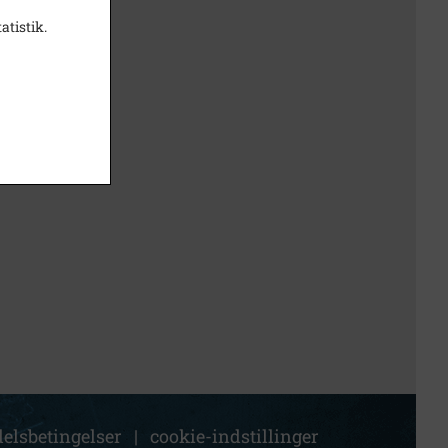
atistik.
elsbetingelser
|
cookie-indstillinger