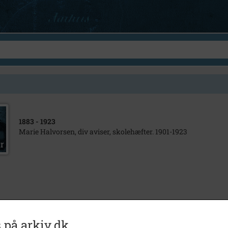
1883
- 1923
Marie Halvorsen, div aviser, skolehæfter. 1901-1923
 på arkiv.dk