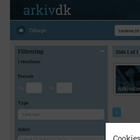
Tilbage
Filtrering
Side 1 af 1
1 resultater
Periode
Fra
Til
Type
1
Arkiv
Cookies