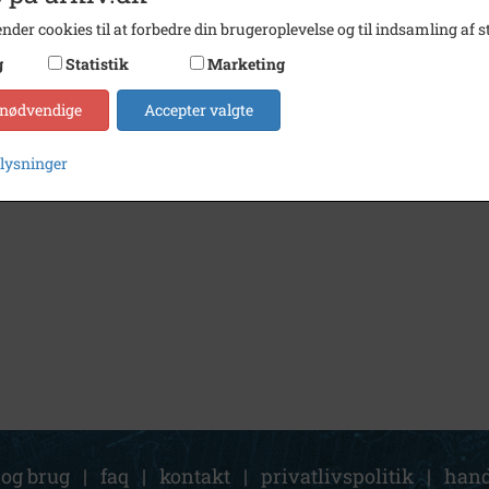
nder cookies til at forbedre din brugeroplevelse og til indsamling af st
g
Statistik
Marketing
 nødvendige
Accepter valgte
plysninger
 og brug
|
faq
|
kontakt
|
privatlivspolitik
|
hand