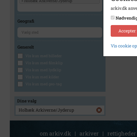
×
Holbæk Arkiverne/Jyderup
arkiv.dk anve
Nødvendi
Geografi
Accepter
Vis cookie o
Generelt
Vis kun med billeder
Vis kun med filmklip
Vis kun med lydklip
Vis kun med kilder
Vis kun med geo-tag
Dine valg
Holbæk Arkiverne/Jyderup
om arkiv.dk
|
arkiver
|
rettigheder