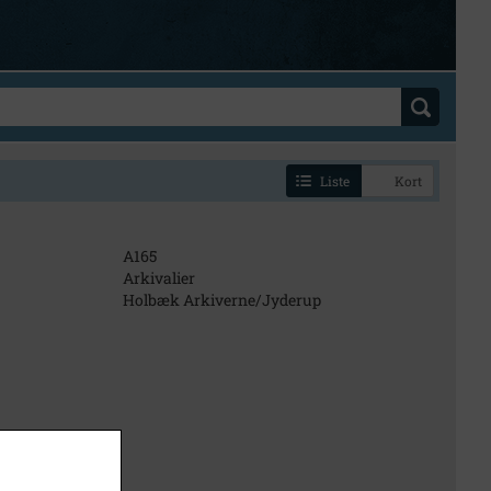
Liste
Kort
A165
Arkivalier
Holbæk Arkiverne/Jyderup