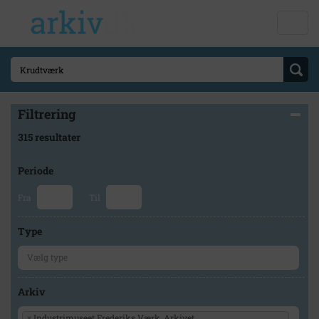
Filtrering
315 resultater
Periode
Fra
Til
Type
Arkiv
×
Industrimuseet Frederiks Værk, Arkivet