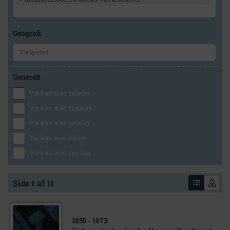
Geografi
Generelt
Vis kun med billeder
Vis kun med filmklip
Vis kun med lydklip
Vis kun med kilder
Vis kun med geo-tag
Side 1 af 11
1855
- 1973