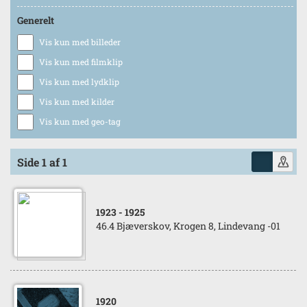
Generelt
Vis kun med billeder
Vis kun med filmklip
Vis kun med lydklip
Vis kun med kilder
Vis kun med geo-tag
Side 1 af 1
1923
- 1925
46.4 Bjæverskov, Krogen 8, Lindevang -01
1920