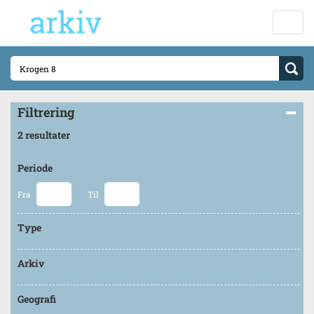
Filtrering
2 resultater
Periode
Fra
Til
Type
Arkiv
Geografi