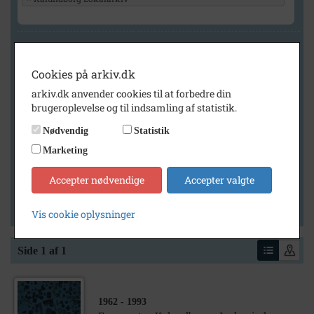
Geografi
Cookies på arkiv.dk
arkiv.dk anvender cookies til at forbedre din
Generelt
brugeroplevelse og til indsamling af statistik.
Vis kun med billeder
Nødvendig
Statistik
Vis kun med filmklip
Marketing
Vis kun med lydklip
Accepter nødvendige
Accepter valgte
Vis kun med kilder
Vis kun med geo-tag
Vis cookie oplysninger
Side 1 af 1
1962
- 1993