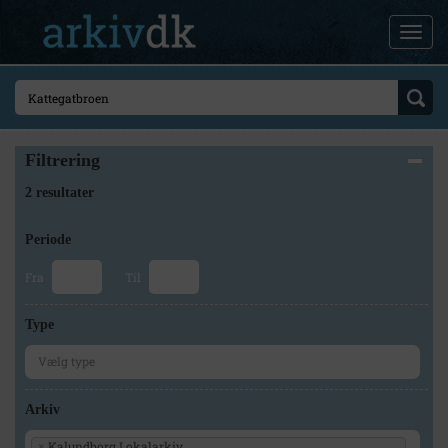
Filtrering
2 resultater
Periode
Fra
Til
Type
Arkiv
Kalundborg Lokalarkiv
×