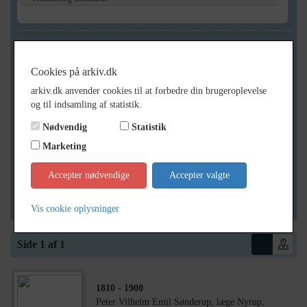
Geografi
Cookies på arkiv.dk
arkiv.dk anvender cookies til at forbedre din brugeroplevelse
Generelt
og til indsamling af statistik.
Vis kun med billeder
Nødvendig
Statistik
Vis kun med filmklip
Marketing
Vis kun med lydklip
Accepter nødvendige
Accepter valgte
Vis kun med kilder
Vis kun med geo-tag
Vis cookie oplysninger
Side 1 af 1
1810
- 1900
Peter Vilhelm Emil Sønderup, læge Nyrup,