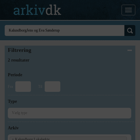
Filtrering
2 resultater
Periode
Fra
Til
Type
Arkiv
×
Kalundborg Lokalarkiv