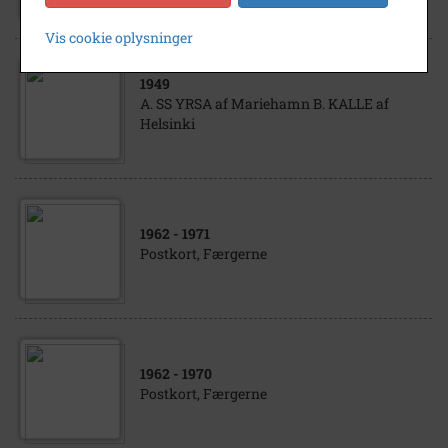
Vis cookie oplysninger
1949
A. SS YRSA af Mariehamn B. KALLE af
Helsinki
1962
- 1971
Postkort, Færgerne
1962
- 1970
Postkort, Færgerne