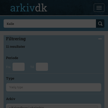
Filtrering
11 resultater
Periode
Fra
Til
Type
Arkiv
×
Kalundborg Lokalarkiv