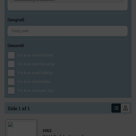
Geografi
Generelt
Vis kun med billeder
Vis kun med filmklip
Vis kun med lydklip
Vis kun med kilder
Vis kun med geo-tag
Side 1 af 1
1962