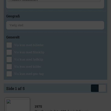
Geografi
Generelt
Vis kun med billeder
Vis kun med filmklip
Vis kun med lydklip
Vis kun med kilder
Vis kun med geo-tag
Side 1 af 5
1975