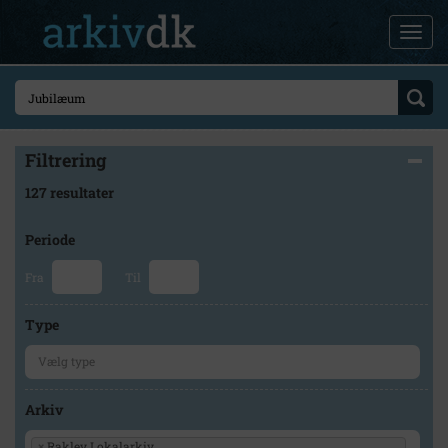
Filtrering
127 resultater
Periode
Fra
Til
Type
Arkiv
×
Raklev Lokalarkiv