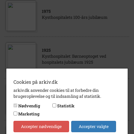
1975
Kysthospitalets 100-års jubilæum
1925
Kysthospitalet: Børneoptoget ved
hospitalets jubilæum 1925
Cookies på arkiv.dk
arkiv.dk anvender cookies til at forbedre din
1975
brugeroplevelse og til indsamling af statistik.
Kysthospitalets 100-års jubilæum
Nødvendig
Statistik
Marketing
Accepter nødvendige
Accepter valgte