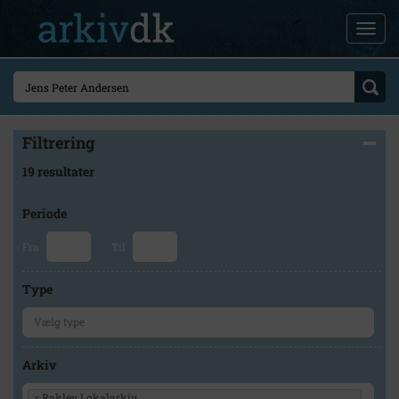
Filtrering
19 resultater
Periode
Fra
Til
Type
Arkiv
×
Raklev Lokalarkiv