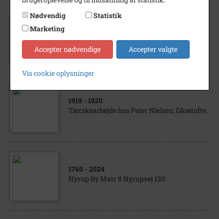
Nødvendig
Statistik
1992
Marketing
Lions Cup 1992 RGI Juniordrengehold i
Munkesøen, Kalundborg.
Accepter nødvendige
Accepter valgte
Vis cookie oplysninger
1919
- 1920
Tærskearbejde hos Peter Nielsen, Gåsetofte.
1760
- 2024
Nyrup By Matr 8 Nyrupvej 120