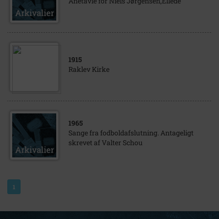
Anetavle for Niels Jørgensen,Ellede
1915
Raklev Kirke
1965
Sange fra fodboldafslutning. Antageligt
skrevet af Valter Schou
1