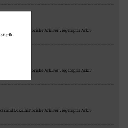
g artikler
kssund Lokalhistoriske Arkiver Jægerspris Arkiv
atistik.
kssund Lokalhistoriske Arkiver Jægerspris Arkiv
kssund Lokalhistoriske Arkiver Jægerspris Arkiv