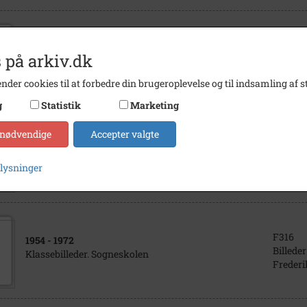
U20064
1906
- 1921
 på arkiv.dk
Aviser o
Gamle avisudklip fra Dalby
Frederi
nder cookies til at forbedre din brugeroplevelse og til indsamling af st
g
Statistik
Marketing
 nødvendige
Accepter valgte
B2229
1897
- 1924
Billeder
Husmandsforeningen, Skuldelev
plysninger
Frederi
F316
1954
- 1972
Billeder
Klassebilleder. Sogneskolen
Frederi