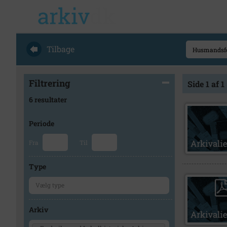
Tilbage
Filtrering
Side 1 af 1
6 resultater
Periode
Fra
Til
Type
Arkiv