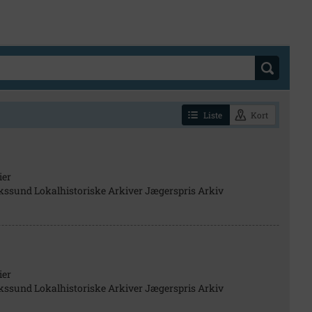
Liste
Kort
ier
kssund Lokalhistoriske Arkiver Jægerspris Arkiv
ier
kssund Lokalhistoriske Arkiver Jægerspris Arkiv