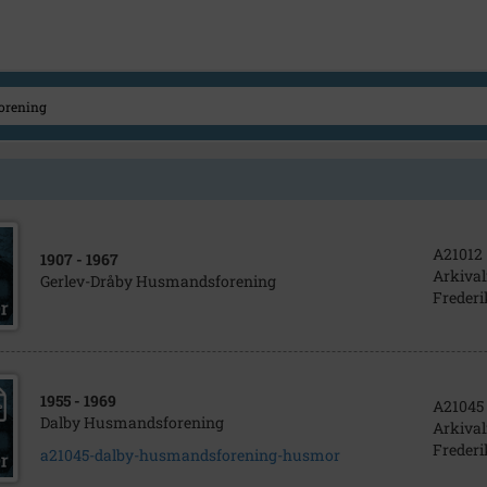
A21012
1907
- 1967
Arkival
Gerlev-Dråby Husmandsforening
Frederi
1955
- 1969
A21045
Dalby Husmandsforening
Arkival
Frederi
a21045-dalby-husmandsforening-husmor