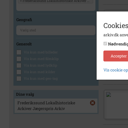
×
Frederikssund Lokalhistoriske Arkiver Jægerspris Arkiv
Geografi
Cookies
arkiv.dk anve
Generelt
Nødvendi
Vis kun med billeder
Accepter
Vis kun med filmklip
Vis kun med lydklip
Vis cookie o
Vis kun med kilder
Vis kun med geo-tag
Dine valg
Frederikssund Lokalhistoriske
Arkiver Jægerspris Arkiv