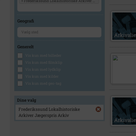
×
Frederikssund Lokalhistoriske Arkiver Jægerspris Arkiv
Geografi
Generelt
Vis kun med billeder
Vis kun med filmklip
Vis kun med lydklip
Vis kun med kilder
Vis kun med geo-tag
Dine valg
Frederikssund Lokalhistoriske
Arkiver Jægerspris Arkiv