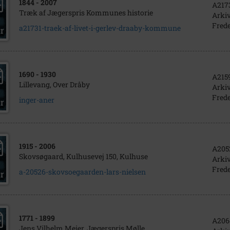
1844
- 2007
A217
Træk af Jægerspris Kommunes historie
Arkiv
Frede
a21731-traek-af-livet-i-gerlev-draaby-kommune
1690
- 1930
A215
Lillevang, Over Dråby
Arkiv
Frede
inger-aner
1915
- 2006
A205
Skovsøgaard, Kulhusevej 150, Kulhuse
Arkiv
Frede
a-20526-skovsoegaarden-lars-nielsen
1771
- 1899
A206
Jens Vilhelm Meier, Jægerspris Mølle.