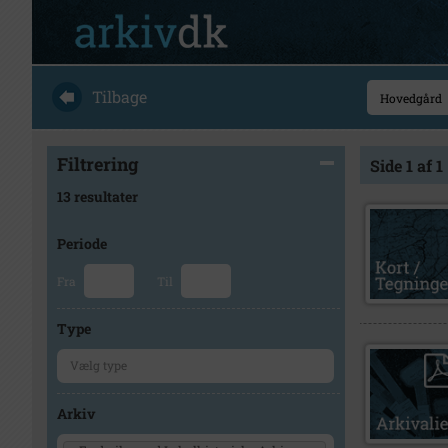
Tilbage
Filtrering
Side 1 af 1
13 resultater
Periode
Fra
Til
Type
Arkiv