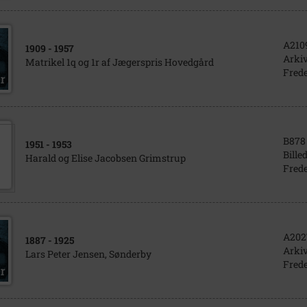
A210
1909
- 1957
Arkiv
Matrikel 1q og 1r af Jægerspris Hovedgård
Frede
B878
1951
- 1953
Bille
Harald og Elise Jacobsen Grimstrup
Frede
A202
1887
- 1925
Arkiv
Lars Peter Jensen, Sønderby
Frede