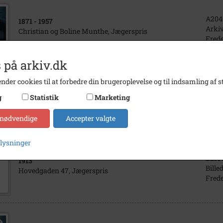
A204
1871
- 1957
Arkiv
Christian og Boline Munthe, Jægerspris
Frede
 på arkiv.dk
nder cookies til at forbedre din brugeroplevelse og til indsamling af st
A212
1917
- 1918
g
Statistik
Marketing
Arkiv
Jægerspris bogtrykkeri, Frederikssund
Frede
 nødvendige
Accepter valgte
plysninger
B210
1913
Bille
Hovedgaden 47, Jægerspris
Frede