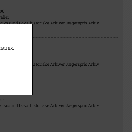
08
alier
rikssund Lokalhistoriske Arkiver Jægerspris Arkiv
atistik.
81
alier
rikssund Lokalhistoriske Arkiver Jægerspris Arkiv
7
der
rikssund Lokalhistoriske Arkiver Jægerspris Arkiv