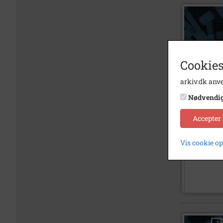
Cookies
arkiv.dk anve
Nødvendi
Accepter
Vis cookie o