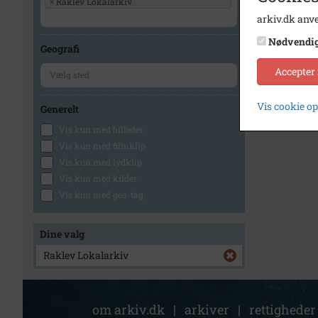
×
Raklev Lokalarkiv
arkiv.dk anve
1
Nødvendi
Geografi
Accepter
Vis cookie o
Generelt
Vis kun med billeder
Vis kun med filmklip
Vis kun med lydklip
Vis kun med kilder
Vis kun med geo-tag
Dine valg
Raklev Lokalarkiv
om arkiv.dk
|
arkiver
|
rettigheder