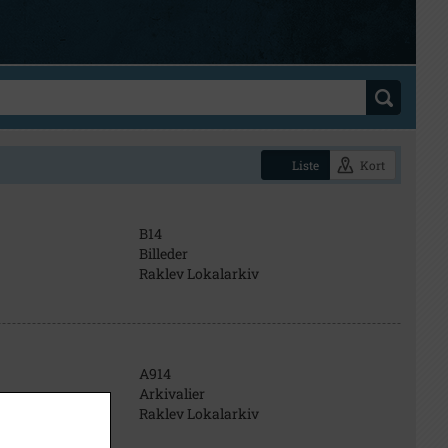
Liste
Kort
B14
Billeder
Raklev Lokalarkiv
A914
Arkivalier
Raklev Lokalarkiv