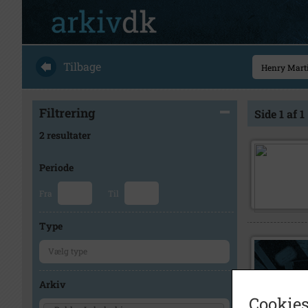
Tilbage
Filtrering
Side 1 af 1
2 resultater
Periode
Fra
Til
Type
Arkiv
Cookies