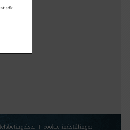
atistik.
elsbetingelser
|
cookie-indstillinger