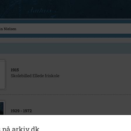
1915
Skolebilled Ellede friskole
1929
- 1972
Div. skøder og pantebreve + skatteattest
 på arkiv.dk