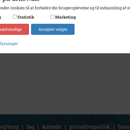
nder cookies til at forbedre din brugeroplevelse og til indsamling af st
g
Statistik
Marketing
 nødvendige
Accepter valgte
plysninger
 og brug
|
faq
|
kontakt
|
privatlivspolitik
|
hand