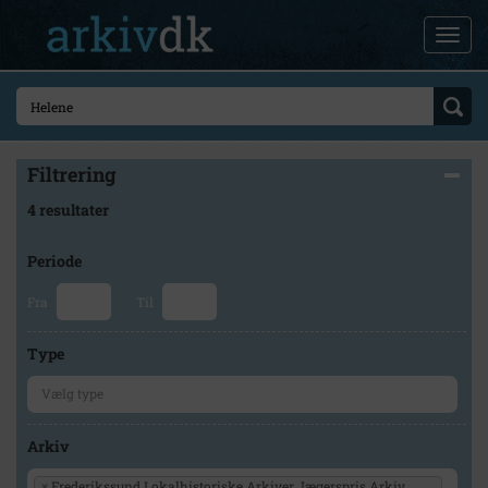
Filtrering
4 resultater
Periode
Fra
Til
Type
Arkiv
×
Frederikssund Lokalhistoriske Arkiver Jægerspris Arkiv