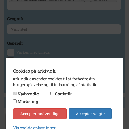
Geografi
Generelt
Vis kun med billeder
Vis kun med filmklip
Vis kun med lydklip
Cookies på arkiv.dk
Vis kun med kilder
arkiv.dk anvender cookies til at forbedre din
brugeroplevelse og til indsamling af statistik.
Vis kun med geo-tag
Nødvendig
Statistik
Marketing
Side 1 af 1
Accepter nødvendige
Accepter valgte
1970
- 1975
Helene og Edvard Pedersen,
Vis cookie oplysninger