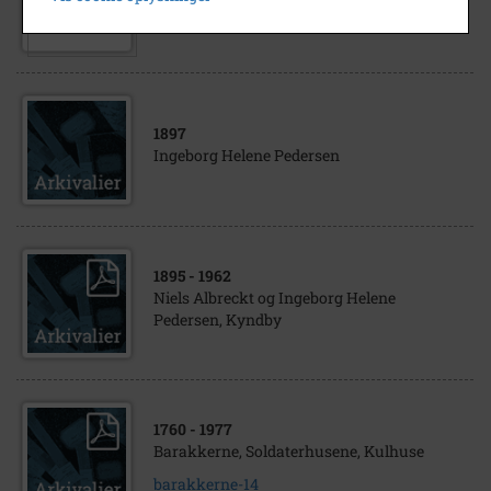
Skuldelevgården
1897
Ingeborg Helene Pedersen
1895
- 1962
Niels Albreckt og Ingeborg Helene
Pedersen, Kyndby
1760
- 1977
Barakkerne, Soldaterhusene, Kulhuse
barakkerne-14