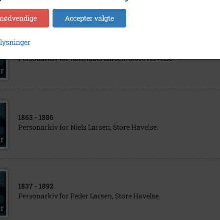
 nødvendige
Accepter valgte
plysninger
1864
- 1865
Personarkiv for Konstabel Larsen, Store Havelse.
1863
- 1886
Personarkiv for Niels Larsen, Store Havelse.
1837
- 1892
Personarkiv for Peder Larsen, Store Havelse.