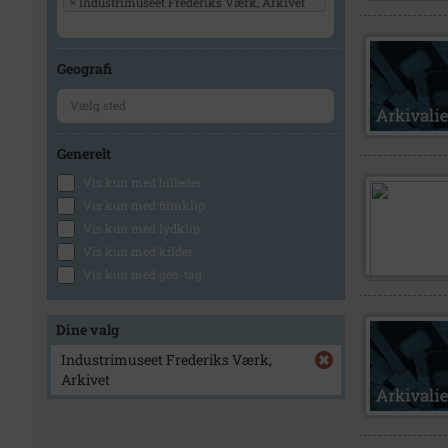
×
Industrimuseet Frederiks Værk, Arkivet
Geografi
Generelt
Vis kun med billeder
Vis kun med filmklip
Vis kun med lydklip
Vis kun med kilder
Vis kun med geo-tag
Dine valg
Industrimuseet Frederiks Værk,
Arkivet