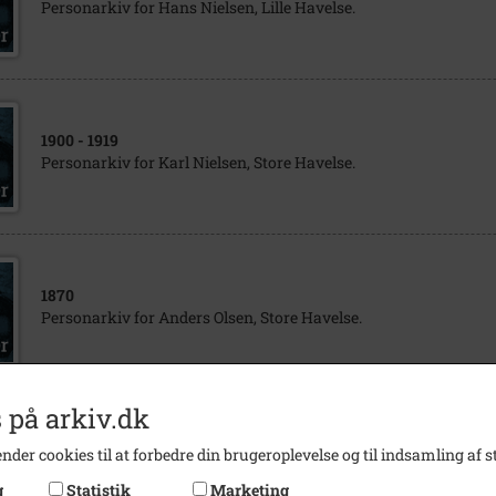
Personarkiv for Hans Nielsen, Lille Havelse.
1900
- 1919
Personarkiv for Karl Nielsen, Store Havelse.
1870
Personarkiv for Anders Olsen, Store Havelse.
 på arkiv.dk
1856
- 1866
nder cookies til at forbedre din brugeroplevelse og til indsamling af st
Personarkiv for Jens Olsen, Store Havelse.
g
Statistik
Marketing