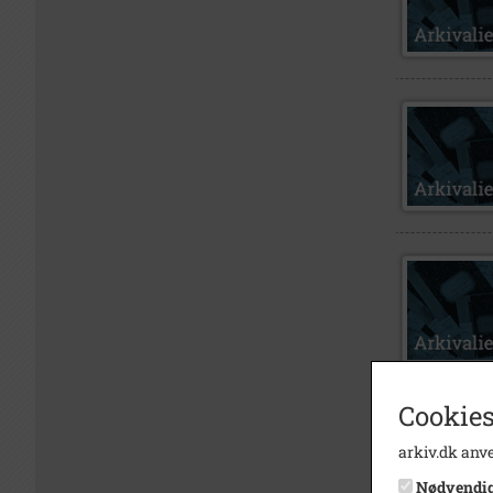
Cookies
arkiv.dk anve
Nødvendi