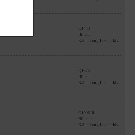
Q1433
Billeder
Kalundborg Lokalarkiv
Q1674
Billeder
Kalundborg Lokalarkiv
G100510
Billeder
Kalundborg Lokalarkiv