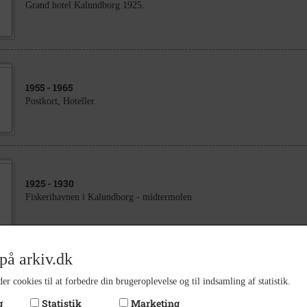
Grand hotel Kalundborg 1925.
1955
- 1965
Postkort, Hoteller
1925
- 1930
Fiskerihavnen i Kalundborg - midtermolen
på arkiv.dk
1918
- 1930
er cookies til at forbedre din brugeroplevelse og til indsamling af statistik.
Postkort, Havnen
g
Statistik
Marketing