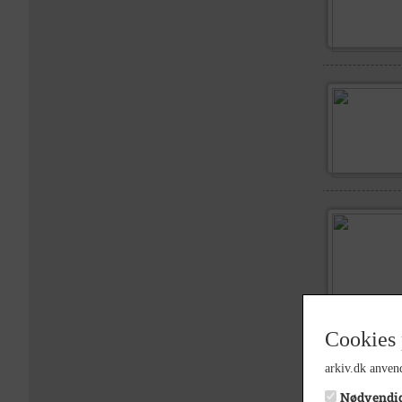
Cookies 
arkiv.dk anvend
Nødvendi