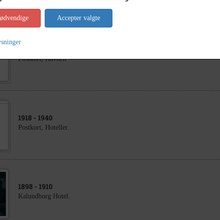
nødvendige
Accepter valgte
ysninger
1918
- 1932
Postkort, Havnen
1918
- 1940
Postkort, Hoteller.
1898
- 1910
Kalundborg Hotel.