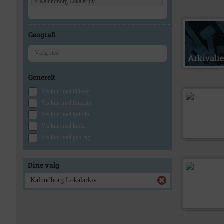
×
Kalundborg Lokalarkiv
Geografi
Generelt
Vis kun med billeder
Vis kun med filmklip
Vis kun med lydklip
Vis kun med kilder
Vis kun med geo-tag
Dine valg
Kalundborg Lokalarkiv