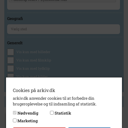
Geografi
Generelt
Vis kun med billeder
Vis kun med filmklip
Vis kun med lydklip
Vis kun med kilder
Vis kun med geo-tag
Cookies på arkiv.dk
arkiv.dk anvender cookies til at forbedre din
Side 1 af 1
brugeroplevelse og til indsamling af statistik.
Nødvendig
Statistik
1944
- 1950
Marketing
Glostrup Kommunes Vejvæsen.