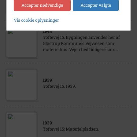
Vejarbejdere ved Materielbygningen
Accepter nødvendige
Accepter valgte
Toftevej 15. Ca 1947.
Vis cookie oplysninger
1944
Toftevej 15. Bygningen anvendes her af
Glostrup Kommunes Vejvæsen som
materielhus. Vejen hed tidligere Lars...
1939
Toftevej 15. 1939.
1939
Toftevej 15: Materielpladsen.