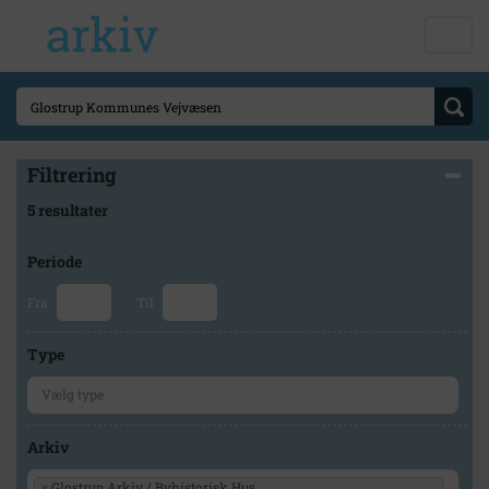
Filtrering
5 resultater
Periode
Fra
Til
Type
Arkiv
×
Glostrup Arkiv / Byhistorisk Hus