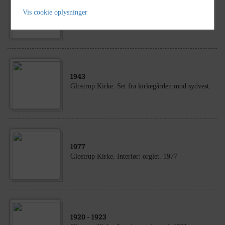
1966
Vis cookie oplysninger
Glostrup Kirke. Inden tilbygning af dåbsværelset.
1943
Glostrup Kirke. Set fra kirkegården mod sydvest.
1977
Glostrup Kirke. Interiør: orglet. 1977
1920
- 1923