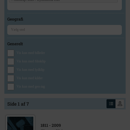
Geografi
Generelt
Vis kun med billeder
Vis kun med filmklip
Vis kun med lydklip
Vis kun med kilder
Vis kun med geo-tag
Side 1 af 7
1811
- 2009