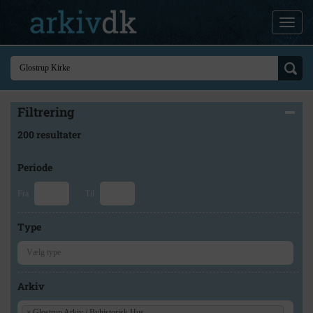
Filtrering
200 resultater
Periode
Fra
Til
Type
Arkiv
×
Glostrup Arkiv / Byhistorisk Hus