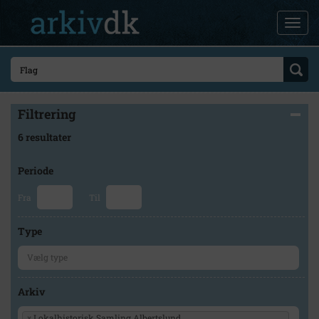
Filtrering
6 resultater
Periode
Fra
Til
Type
Arkiv
×
Lokalhistorisk Samling Albertslund