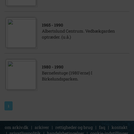
1965
- 1990
Albertslund Centrum. Vedbækgarden
optræder. (u.å.)
1980
- 1990
Børnefestuge (1980'erne) I
Birkelundsparken.
1
om arkiv.dk
|
arkiver
|
rettigheder og brug
|
faq
|
kontakt
|
privatlivspolitik
|
handelsbetingelser
|
cookie-indstillinger