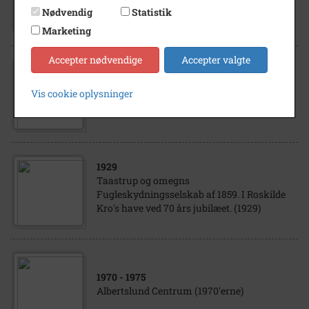
Fra åbningen af Albertslund Station (1963)
Nødvendig
Statistik
Marketing
Accepter nødvendige
Accepter valgte
1963
Vis cookie oplysninger
Albertslund Station. Fra Indvielsen. (1963)
1929
Taastrup og omegns
Fugleskydningsselskab af 1859. I Roskilde
Kro's have ved 70 års jubilæet. (1929)
1970
- 1975
Albertslund Centrum (1970'erne)