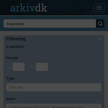
Filtrering
3 resultater
Periode
Fra
Til
Type
Arkiv
×
Lokalhistorisk Arkiv i Sorø - Historiegruppens arkiv