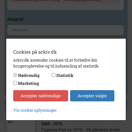
Geografi
Generelt
Cookies på arkiv.dk
Vis kun med billeder
arkiv.dk anvender cookies til at forbedre din
Vis kun med filmklip
brugeroplevelse og til indsamling af statistik.
Vis kun med lydklip
Nødvendig
Statistik
Vis kun med kilder
Marketing
Vis kun med geo-tag
Accepter nødvendige
Accepter valgte
Side 1 af 1
Vis cookie oplysninger
1965
- 1970
Fagenes Fest ca. 1970. - På planken maler