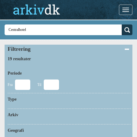
Filtrering
19 resultater
Periode
Fra
Til
Type
Arkiv
Geografi