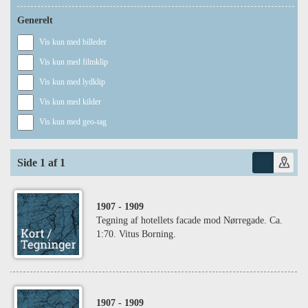
Generelt
Vis kun med billeder
Vis kun med filmklip
Vis kun med lydklip
Vis kun med kilder
Vis kun med geo-tag
Side 1 af 1
1907
- 1909
Tegning af hotellets facade mod Nørregade. Ca.
1:70. Vitus Borning.
1907
- 1909