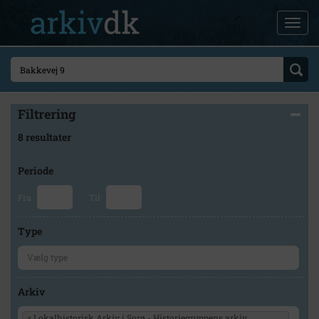
Filtrering
8 resultater
Periode
Fra
Til
Type
Arkiv
×
Lokalhistorisk Arkiv i Sorø - Historiegruppens arkiv