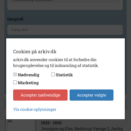
Geografi
Generelt
Cookies på arkiv.dk
Vis kun med billeder
arkiv.dk anvender cookies til at forbedre din
Vis kun med filmklip
brugeroplevelse og til indsamling af statistik.
Vis kun med lydklip
Nødvendig
Statistik
Vis kun med kilder
Marketing
Vis kun med geo-tag
Accepter nødvendige
Accepter valgte
Side 1 af 1
Vis cookie oplysninger
1925
- 1935
Jensigne og Else, Badstrup Vænge 2, Aarby,