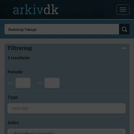
Filtrering
3 resultater
Periode
Fra
Til
Type
Arkiv
×
Kalundborg Lokalarkiv