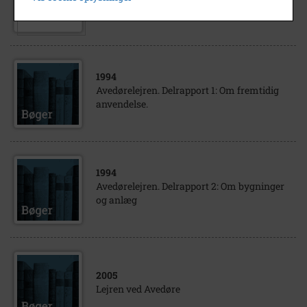
Brandsprøjte. Sted: Avedørelejren.
1994
Avedørelejren. Delrapport 1: Om fremtidig
anvendelse.
1994
Avedørelejren. Delrapport 2: Om bygninger
og anlæg
2005
Lejren ved Avedøre