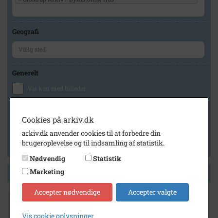
Geografi
Generelt
Vis kun med billeder
Vis kun med filmklip
Vis kun med lydklip
Cookies på arkiv.dk
Vis kun med kilder
arkiv.dk anvender cookies til at forbedre din
brugeroplevelse og til indsamling af statistik.
Vis kun med geo-tag
Nødvendig
Statistik
Marketing
Side 1 af 1
Accepter nødvendige
Accepter valgte
1945
Vis cookie oplysninger