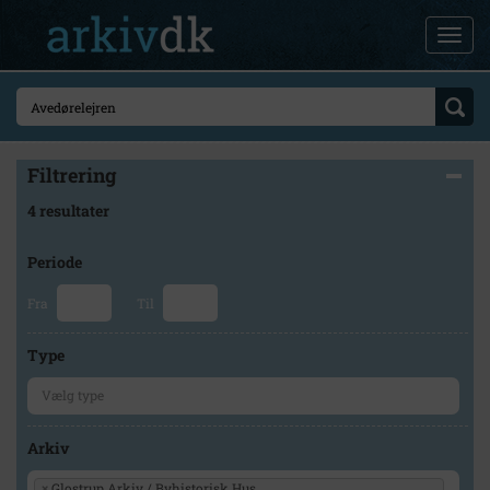
Filtrering
4 resultater
Periode
Fra
Til
Type
Arkiv
×
Glostrup Arkiv / Byhistorisk Hus