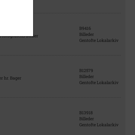
B9416
Billeder
i fotografens atelier
Gentofte Lokalarkiv
B12579
Billeder
r hr. Bager
Gentofte Lokalarkiv
B13918
Billeder
Gentofte Lokalarkiv