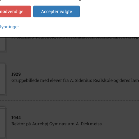
 nødvendige
Accepter valgte
plysninger
1914
- 1918
A. Sidenius' Realskole, foto af realklassen stående, iført overtøj, 
1929
Gruppebillede med elever fra A. Sidenius Realskole og deres lære
1944
Rektor på Aurehøj Gymnasium A. Dickmeiss