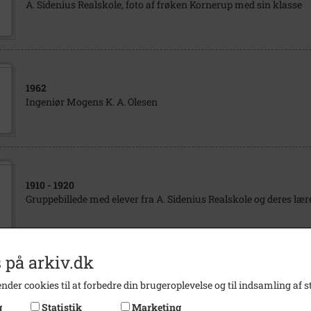
A. Sidenius Realskole, foto af frøken Kornerup med sin klasse
1962
Ingeniør Mogens K. A. Olesen
1910
- 1920
Gruppebillede med elever fra A. Sidenius Realskole og deres lær
 på arkiv.dk
1910
- 1920
nder cookies til at forbedre din brugeroplevelse og til indsamling af st
Gruppebillede med elever fra A. Sidenius Realskole med deres l
g
Statistik
Marketing