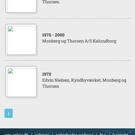
Thorsen.
1970
- 2000
Monberg og Thorsen A/S Kalundborg
1970
Edvin Nielsen, Kyndbyværket, Monberg og
Thorsen
1
om arkiv.dk
|
arkiver
|
rettigheder og brug
|
faq
|
kontakt