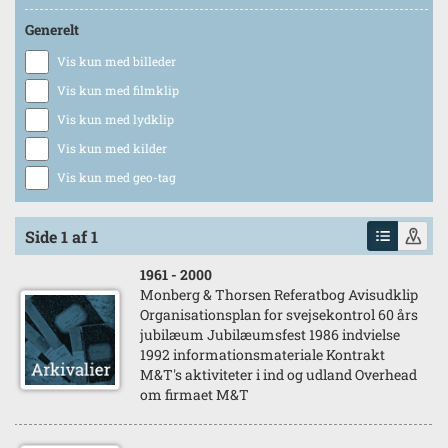
Generelt
Vis kun med billeder
Vis kun med filmklip
Vis kun med lydklip
Vis kun med kilder
Vis kun med geo-tag
Side 1 af 1
1961
- 2000
Monberg & Thorsen Referatbog Avisudklip
Organisationsplan for svejsekontrol 60 års
jubilæum Jubilæumsfest 1986 indvielse
1992 informationsmateriale Kontrakt
M&T's aktiviteter i ind og udland Overhead
om firmaet M&T