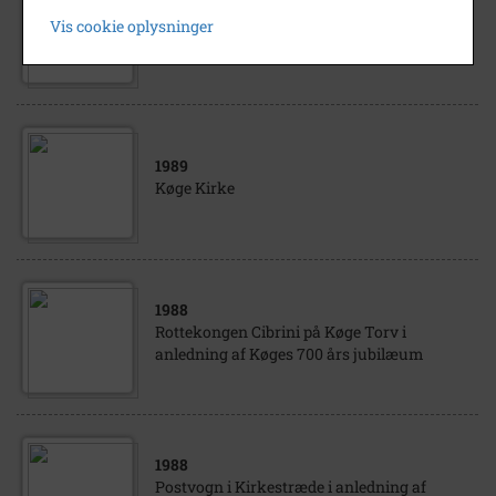
Optog i anledning af postvæsenets 325 års
Vis cookie oplysninger
jubilæum
1989
Køge Kirke
1988
Rottekongen Cibrini på Køge Torv i
anledning af Køges 700 års jubilæum
1988
Postvogn i Kirkestræde i anledning af