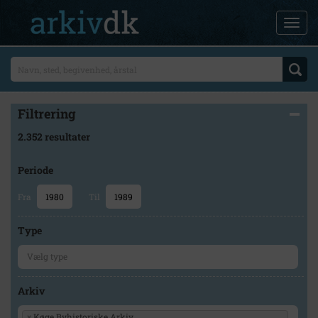
Filtrering
2.352 resultater
Periode
Fra
Til
Type
Arkiv
×
Køge Byhistoriske Arkiv