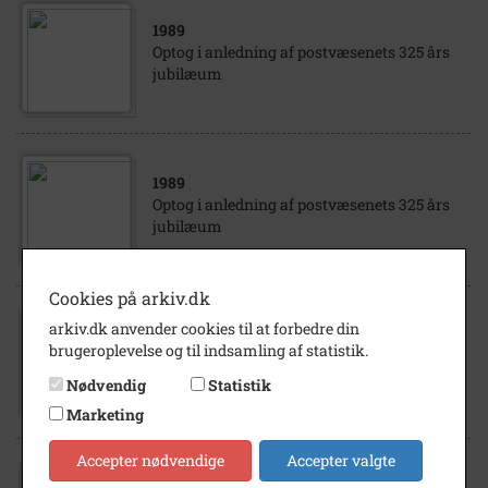
1989
Optog i anledning af postvæsenets 325 års
jubilæum
1989
Optog i anledning af postvæsenets 325 års
jubilæum
Cookies på arkiv.dk
arkiv.dk anvender cookies til at forbedre din
1989
brugeroplevelse og til indsamling af statistik.
Optog i anledning af postvæsenets 325 års
jubilæum
Nødvendig
Statistik
Marketing
Accepter nødvendige
Accepter valgte
1989