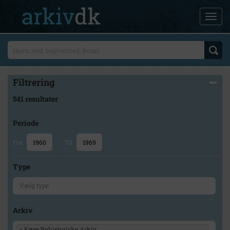
Filtrering
541 resultater
Periode
Fra
Til
Type
Arkiv
×
Køge Byhistoriske Arkiv