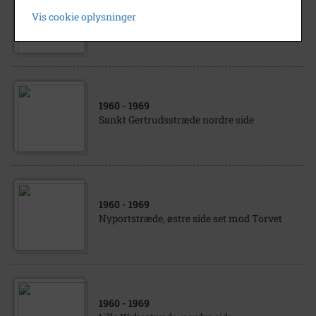
1960
- 1969
Vis cookie oplysninger
Nyportstræde set mod Torvet
1960
- 1969
Sankt Gertrudsstræde nordre side
1960
- 1969
Nyportstræde, østre side set mod Torvet
1960
- 1969