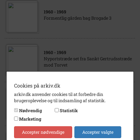
1960
- 1969
Formentlig gården bag Brogade 3
1960
- 1969
Nyportstræde set fra Sankt Gertrudsstræde
mod Torvet
Cookies på arkiv.dk
arkiv.dk anvender cookies til at forbedre din
1960
- 1969
brugeroplevelse og til indsamling af statistik.
Lille Kirkestræde set mod Nyportstræde
Nødvendig
Statistik
Marketing
Accepter nødvendige
Accepter valgte