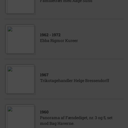
Familietræf med Aage Sund
1962
- 1972
Ebba Rigmor Kureer
1967
Trikotagehandler Helge Bressendorff
1960
Panorama af Fændediget, nr. 3 og 5, set
mod Bag Haverne.