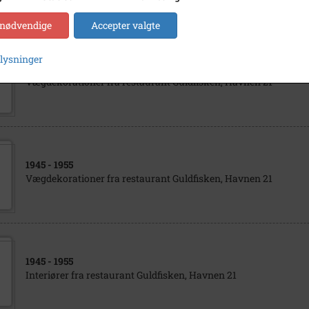
 nødvendige
Accepter valgte
plysninger
1945
- 1955
Vægdekorationer fra restaurant Guldfisken, Havnen 21
1945
- 1955
Vægdekorationer fra restaurant Guldfisken, Havnen 21
1945
- 1955
Interiører fra restaurant Guldfisken, Havnen 21