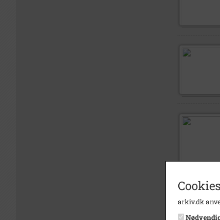
Cookies
arkiv.dk anve
Nødvendi