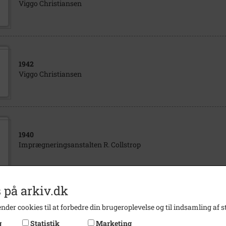
Viggo Christiansen
1942
Viggo Christiansen
1940
Imprægneringsanstalten R. Collstrop
 på arkiv.dk
1940
nder cookies til at forbedre din brugeroplevelse og til indsamling af st
Imprægneringsanstalten, R. Collstrop
g
Statistik
Marketing