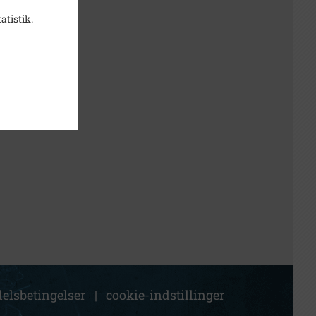
atistik.
elsbetingelser
|
cookie-indstillinger