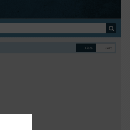
Liste
Kort