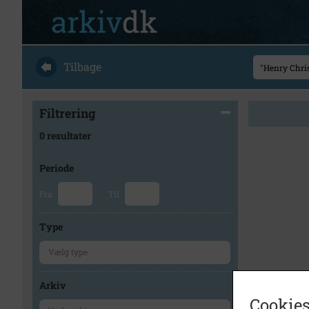
Tilbage
Filtrering
0 resultater
Periode
Fra
Til
Type
Arkiv
Cookies