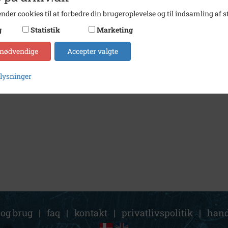
nder cookies til at forbedre din brugeroplevelse og til indsamling af st
g
Statistik
Marketing
 nødvendige
Accepter valgte
plysninger
 og brug
|
faq
|
kontakt
|
privatlivspolitik
|
hand