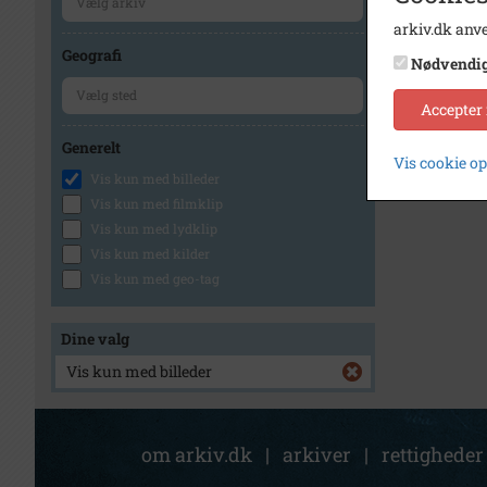
arkiv.dk anve
Geografi
Nødvendi
Accepter
Generelt
Vis cookie o
Vis kun med billeder
Vis kun med filmklip
Vis kun med lydklip
Vis kun med kilder
Vis kun med geo-tag
Dine valg
Vis kun med billeder
om arkiv.dk
|
arkiver
|
rettigheder