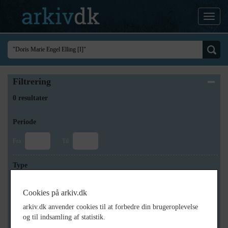
Filtrering
0 resultater
Periode
Fra
Til
Type
Cookies på arkiv.dk
arkiv.dk anvender cookies til at forbedre din brugeroplevelse
Arkiv
og til indsamling af statistik.