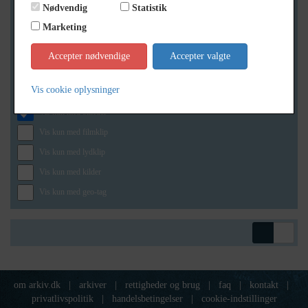
Nødvendig
Statistik
Marketing
Geografi
Accepter nødvendige
Accepter valgte
Vis cookie oplysninger
Generelt
Vis kun med billeder
Vis kun med filmklip
Vis kun med lydklip
Vis kun med kilder
Vis kun med geo-tag
om arkiv.dk
|
arkiver
|
rettigheder og brug
|
faq
|
kontakt
|
privatlivspolitik
|
handelsbetingelser
|
cookie-indstillinger