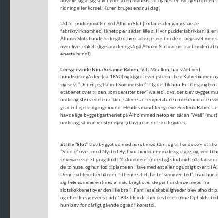
ridning eller kørsel. Kuren bruges endnu i dag!
Ud for puddermøllen ved Ålholm Slot (Lollands dengang største
fabriksvirksomhed) lå netop en sådan lille ø. Hvor pudderfabrikken lå, er
Ålholm Slots hunde-kirkegård, hvor alle ejernes hunde er begravet med 
over hver enkelt (ligesom der også på Ålholm Slot var portræt-maleri af 
eneste hund!).
Lensgrevinde Nina Susanne Raben
, født Moulton, har stået ved
hundekirkegården (ca. 1890) og kigget over på den lille ø Kalveholmen og 
sig selv: ”Dér vil jeg ha’ mit Sommerslot”! Og det fik hun. En lille gangbro 
etableret over til øen, som derefter blev ”walled”, dvs. der blev bygget mu
omkring størstedelen af øen, således at temperaturen indenfor muren var
grader højere, og ingen vind! Hendes mand, lensgreve Frederik Raben-Le
havde lige bygget gartneriet på Ålholm med netop en sådan ”Wall” (mur)
omkring, så man vidste nøjagtigt hvordan det skulle gøres.
Et lille ”Slot”
 blev bygget ud mod noret, med tårn, og til hende selv et lille
”Studio” over imod Nysted By, hvor hun kunne male og digte, og med til
soveværelse. Et pragtfuldt ”Colombière” (dueslag) stod midt på pladsen
de to huse, og hun lod tilplante en Have med espalier og udsigt over til Å
Denne ø blev efterhånden til hendes helt faste ”sommersted”, hvor hun 
sig hele sommeren (med al mad bragt over de par hundrede meter fra
slotskøkkenet over den lille bro!). Familieselskabeligheder blev afholdt p
og efter lensgrevens død i 1933 blev det hendes foretrukne Opholdssted, 
hun blev for dårligt gående og sad i kørestol.