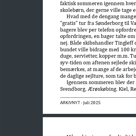
faktisk sommeren igennem hver 
skolebørn, der gerne ville tage en
Hvad med de dengang mange a
“gratis” tur fra Sønderborg til 
bagere blev per telefon opfordret
opfordringen, en bager talte om 
nej. Både skibshandler Tingleff o
bundet ville bidrage med 100 kr.
duge, servietter, kopper m.m. T
syv-tiden om aftenen sejlede skib
bemærkes, at mange af de arbejd
de daglige sejlture, som tak for 
Igennem sommeren blev der ar
Svendborg, Ærøskøbing. Kiel, R
 · juli 2025 
ARKIVNYT