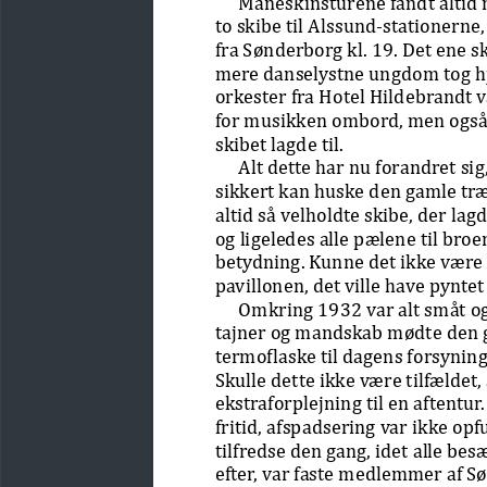
Måneskinsturene fandt altid m
to skibe til Alssund-stationerne,
fra Sønderborg kl. 19. Det ene s
mere danselystne ungdom tog hj
orkester fra Hotel Hildebrandt v
for musikken ombord, men også 
skibet lagde til.
Alt dette har nu forandret sig
sikkert kan huske den gamle tr
altid så velholdte skibe, der la
og ligeledes alle pælene til broe
betydning. Kunne det ikke være h
pavillonen, det ville have pynte
Omkring 1932 var alt småt o
tajner og mandskab mødte den 
termoflaske til dagens forsyning
Skulle dette ikke være tilfældet
ekstraforplejning til en aftentu
fritid, afspadsering var ikke op
tilfredse den gang, idet alle b
efter, var faste medlemmer af Sø