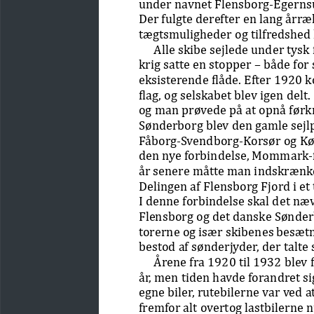
under navnet Flensborg-Egerns
Der fulgte derefter en lang årr
tægtsmuligheder og tilfredshed 
Alle skibe sejlede under tysk 
krig satte en stopper – både for
eksisterende flåde. Efter 1920 
flag, og selskabet blev igen delt
og man prøvede på at opnå førkri
Sønderborg blev den gamle sejlp
Fåborg-Svendborg-Korsør og Kø
den nye forbindelse, Mommark-f
år senere måtte man indskrænke s
Delingen af Flensborg Fjord i et
I denne forbindelse skal det næ
Flensborg og det  
danske Sønderb
torerne og især skibenes besætn
bestod af sønderjyder, der talte
Årene fra 1920 til 1932 blev 
år, men tiden havde forandret si
egne biler, rutebilerne var ved a
fremfor alt overtog lastbilerne nu