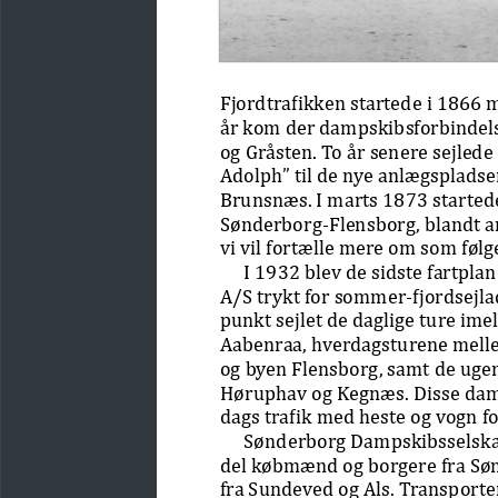
Fjordtrafikken startede i 186
år kom der dampskibsforbindels
og Gråsten. To år senere sejled
Adolph” til de nye anlægsplads
Brunsnæs. I marts 1873 startede f
Sønderborg-Flensborg, blandt 
vi vil fortælle mere om som følge
I 1932 blev de sidste fartpl
A/S trykt for sommer-fjordsejlad
punkt sejlet de daglige ture im
Aabenraa, hverdagsturene mell
og byen Flensborg, samt de ugent
Høruphav og Kegnæs. Disse dam
dags trafik med heste og vogn fo
Sønderborg Dampskibsselskab
del købmænd og borgere fra Søn
fra Sundeved og Als. Transporte