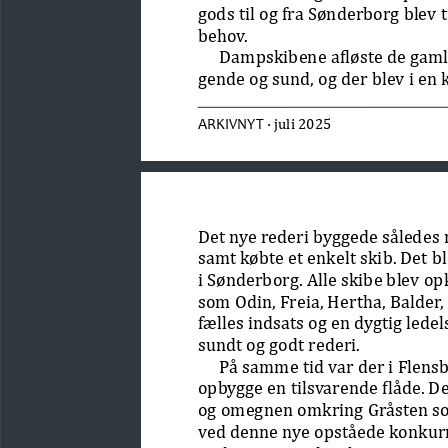
gods til og fra Sønderborg blev
behov. 
Dampskibene afløste de gamle
gende og sund, og der blev i en
 · juli 2025 
ARKIVNYT
Det nye rederi byggede således
samt købte et enkelt skib. Det b
i Sønderborg. Alle skibe blev op
som Odin, Freia, Hertha, Balder,
fælles indsats og en dygtig lede
sundt og godt rederi.
På samme tid var der i Flensb
opbygge en tilsvarende flåde. D
og omegnen omkring Gråsten so
ved denne nye opståede konkurr