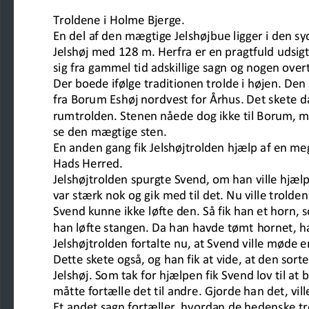
Troldene i Holme Bjerge.
En del af den mægtige Jelshøjbue ligger i den syd
Jelshøj med
128 m. Herfra er en pragtfuld udsigt t
sig fra
gammel tid adskillige
sagn og nogen overt
Der boede ifølge traditionen trolde i højen. Den 
fra Borum
Eshøj nordvest for Århus. Det skete da
rumtrolden. Stenen nåede
dog ikke til Borum, 
se den mægtige sten.
En anden gang fik Jelshøjtrolden hjælp af en me
Hads Herred.
Jelshøjtrolden spurgte Svend, om han ville hjæl
var stærk
nok og gik med til det. Nu ville trolde
Svend kunne ikke løfte
den. Så fik
han et horn, s
han løfte stangen. Da han havde tømt
hornet, h
Jelshøjtrolden fortalte nu, at Svend ville møde 
Dette skete
også, og han fik at vide, at den sort
Jelshøj. Som tak for hjælpen
fik Svend lov til a
måtte fortælle det til andre. Gjorde ha
n det,
vil
Et andet sagn fortæller, hvordan de hedenske tr