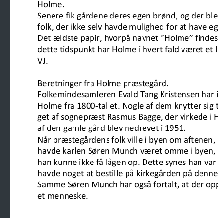
Holme.
Senere fik gårdene deres egen brønd, og der ble
folk, der ikke selv
havde mulighed for at have e
Det ældste papir, hvorpå
navnet ”Holme” findes,
d
ette tidspunkt har
Holme i hvert fald været et 
VJ.
Beretninger fra Holme præstegård.
Folkemindesamleren Evald Tang Kristensen har i
Holme fra 1800
-
tallet. Nogle af dem knytter sig
get af sognepræst Rasmus
Bagge, der virkede i 
af den gamle går
d blev nedrevet i 1951.
Når præstegårdens folk ville i byen om aftenen, 
havde karlen
Søren Munch været omme i byen, o
han kunne ikke få lågen
op. Dette
synes han var 
havde noget at bestille på kirkegården på denne 
Samme Søren Munch har også fortalt, at der opp
et menneske.