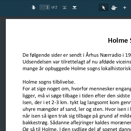
of 2
Toggle
Previous
Next
Go
Go
Rotate
Rotate
Text
Hand
Zoom
Zo
Sidebar
to
to
Clockwise
Counterclockwise
Selection
Tool
Out
In
First
Last
Tool
Page
Page
Holme S
De følgende sider er sendt i Århus Nærradio i 19
Udsendelsen var tilrettelagt af nu afdøde vicein
mange år opbyggede
Holme sogns lokalhistori
Holme sogns tilblivelse.
For at sige noget om, hvorfor mennesker engang
ligger, må vi
søge tilbage i tiden efter den sidste 
Isen, der i et 2
-
3 km. tykt lag langsomt kom g
en
uhyre mængder
af sand, ler og sten. Hvor isen i 
når isen så igen trak sig tilbage på
grund af milde
bakkestrøg. Sådanne aflejringer kaldes moræner
Og så til Holme. I den sydlige del af sognet dan