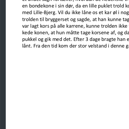
en bondekone
i sin dør, da en lille puklet trold
med
Lille
-
Bjerg. Vil du
ikke låne os et kar øl i no
trolden til bryggerset og sagde,
at han kunne tag
var lagt kors på alle karrene, kunne trolden ikke 
kede konen, at
hun måtte tage korsene af, og da
pukkel og gik med det. Efter
3 dage bragte han et
lånt. Fra den tid kom der stor velstand
i denne g