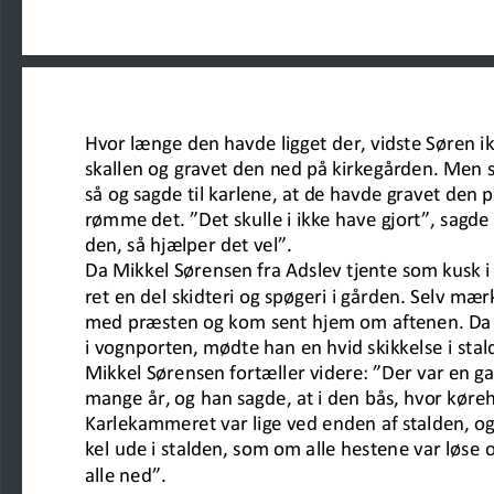
Hvor længe den havde ligget der, vidste Søren 
skallen og gravet
den ned på kirkegården. Men s
så og sagde til karlene
, at
de havde gravet den p
rømme det. ”Det skulle i ikke have gjort”,
sagde 
den, så hjælper det vel”.
Da Mikkel Sørensen fra Adslev tjente som kusk i
ret en del
skidteri og spøgeri i gården. Selv mæ
med præsten og kom sent
hjem om aftenen. Da 
i vognporten, mødte han en hvid skikkelse
i sta
Mikkel Sørensen fortæller videre: ”Der var en
mange år, og han
sagde, at i den bås, hvor køre
Karlekammeret var lige ved enden
af stalden, 
kel ude i stalden, som om alle hestene var løse
o
alle 
ned”.