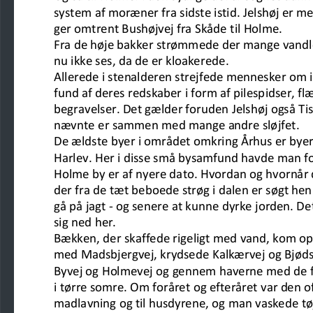
system af moræner
fra sidste istid. Jelshøj er
ger omtrent Bushøjvej fra Skåde
til Holme.
Fra de høje bakker strømmede der mange vandlø
nu ikke ses, da de
er kloakerede.
Allerede i stenalderen strejfede mennesker om i
fund af deres redskaber
i form af pilespidser, f
begravelser. Det gælder foruden Jelshøj også
Ti
nævnte
er sammen med mange andre sløjfet.
De ældste byer i området omkring Århus er byer
Harlev.
Her i disse små bysamfund havde man f
Holme by er af
nyere dato. Hvordan og hvornår 
der fra de tæt
beboede strøg i dalen er søgt hen t
gå på jagt 
-
og senere at kunne
dyrke jorden. De
sig ned her.
Bækken, der skaffede rigeligt med vand, kom o
med Madsbjergvej,
krydsede Kalkærvej og Bjøds
Byvej og Holmevej og gennem haverne
med de f
i tørre somre. Om foråret og efteråret var den of
madlavning og til
husdyrene, og man vaske
de tø