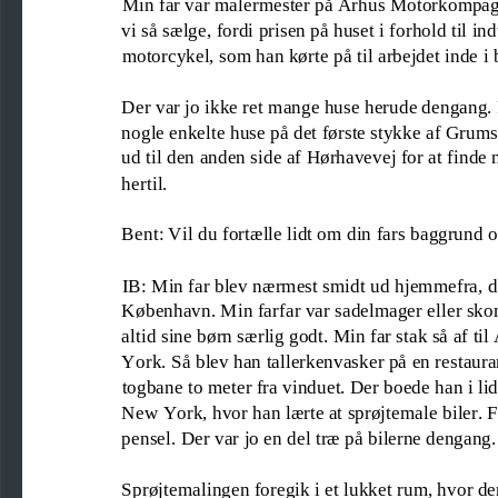
Min far var 
malermester på Århus Motorkompagni
vi så sælge, fordi prisen på huset i forhold til 
motorcykel, som
han kørte på til arbejdet
inde i 
D
er var jo ikke ret mange huse herude dengang.
nogle enkelte huse på det første stykke af Grums
ud til den anden side af Hørhavevej for at fin
de 
hertil.
Bent: Vil du fortælle lidt om din fars
baggrund o
IB: Min far blev nærmest smidt ud hjemmefra, da
Køben
havn. Min farfar var sadelmager eller sko
altid sine børn særlig godt. Min far stak så af ti
York. 
Så
blev han tallerkenvasker på en rest
aura
togbane to meter fra vinduet. Der boede han i li
New York, hvor han lærte at sprøjtemale biler. 
pensel. Der var jo en del træ på bilerne dengang.
Sprøjtemalingen foregik i et lukket rum, hvor de