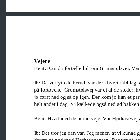
Vejene
Bent: Kan du fortælle lidt om Grumstolsvej. Var 
Ib: Da vi flyttede herud
,
var der i hvert fald lagt 
på fortovene. Grumstolsvej var et af de steder, h
jo først ned og så op igen. Der kom jo kun et pa
helt andet i dag. Vi kælkede også 
ned ad bakken
Bent: Hvad med de andre veje. Var Hørhavevej a
Ib: Det tror jeg den var. Jeg mener
, at
vi kunne g
derfra 
gå 
ned mod Hørhavegården. Der var så gr