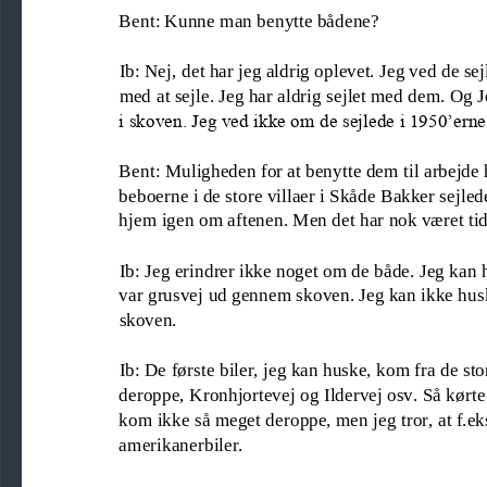
Bent: Kunne man benytte bådene?
Ib: Nej, det har jeg aldrig oplevet. Jeg ved de s
med 
at sejle. Jeg har aldrig sejlet med dem. Og 
i skoven. Jeg ved ikke om de sejlede i 1950’erne
Bent: Muligheden for at benytte dem til arbejde h
beboerne i de store villaer i Skåde Bakker sejle
hjem igen om aftenen. Men det har nok været tid
Ib: Jeg erindrer ikke noget om de både. Jeg kan h
var grusvej ud gennem skoven. Jeg kan ikke husk
skoven.
Ib: De første biler, jeg kan huske, kom fra de sto
deroppe, Kronhjort
evej og Ildervej osv. Så kør
kom ikke så meget deroppe, men jeg tror, at f.eks
amerikanerbiler.