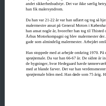
andet sikkerhedsudstyr. Det var ikke særlig betr
han fik malersyndrom.
Da han var 21
-
22 år var han udlært og tog så h
malermestre ansat på General Motors i Københav
han ansat nogle år, hvorefter han tog til Thiste
Århus Motorkompagni og blev malermester der. S
gade
som almindelig malermester. Arbejdet
o
mf
Han stoppede 
med at arbejde 
omkring 1970. På d
sprøjte
male
.
Da var han 66
-
67 år. De sidste år i
de 
bygninger, hvor Hedegaard havde tømrerværk
med at blande farver. Det var han verdensmester i
sprøjtemale bilen med. Han døde som 75 årig. 
H