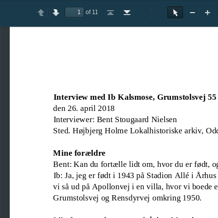
of 11
Toggle
Previous
Next
Go
Go
Rotate
Rotate
Text
Hand
Zoom
Zo
Sidebar
to
to
Clockwise
Counterclockwise
Selection
Tool
Out
In
First
Last
Tool
Page
Page
Interview med Ib Kalsmose, Grumstolsvej 55
den 26. april 2018
Interviewer: Bent Stougaard Nielsen
Sted. Højbjerg Holme Lokalhistoriske arkiv, Od
Mine forældre
Bent: Kan du fortælle lidt om
,
hvor du er født, o
Ib: Ja, jeg 
er født i 1943 på Stadion Allé i Århus 
vi så ud på Apollonvej i en villa, hvor vi boede e
Grumstolsvej og Rensdyrvej omkring 1950. 