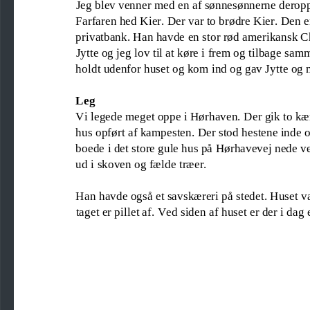
Jeg blev venner med en af sønnesønnerne derop
Farfaren hed Kier. 
Der var to brødre Kier. Den 
privatbank. Han havde en stor rød amerikansk C
J
ytte og jeg lov til at køre i frem og tilbage s
holdt udenfor huset og kom ind og gav Jytte og 
Leg
Vi legede meget oppe i Hørhaven. Der gik to k
hus opført af kampesten. Der stod hestene inde 
boede i det store gule hus på Hørhavevej nede v
ud i skoven og fælde t
ræer.
Han havde også et savskæreri på stedet. Huset var
taget er pillet af. Ved siden af huset er der i dag