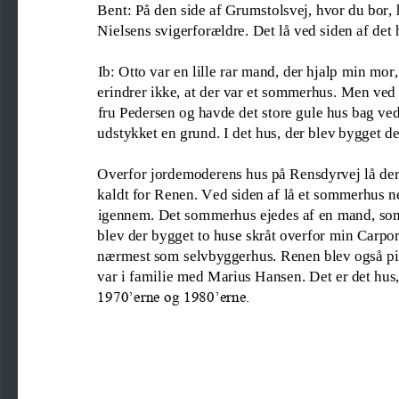
Bent: På den side af Grumstolsvej, hvor du bor
,
Nielsens svig
erforældre. Det lå ved siden af det 
Ib: Otto var en lille rar mand, der hjalp min mor
erindrer ikke, at der var et sommerhus. Men ved s
fru Pedersen og havde det store gule hus bag ved 
udstykket en grund. I det hus, der blev bygget de
Overfor jordemoderens hus på Rensdyrvej lå 
de
r
kaldt for Renen. Ved siden af lå et sommerhus n
igennem. Det sommerhus e
jedes af en mand, s
blev der bygget to huse skråt overfor min Carport
nærmest som selvbyggerhus. Renen blev også pil
var i familie med Marius Hansen. Det 
er det hus
1970’erne og 1980’erne.