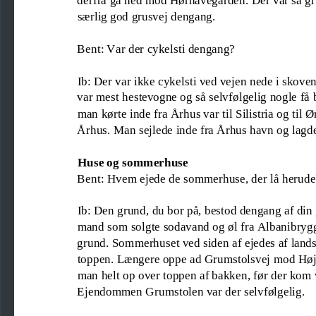
særlig god grusvej dengang.
Bent: Var der cykelsti dengang?
Ib: Der var ikke cykelsti ved vejen nede i skove
var mest hestevogne og så selvfølgelig 
nogle få 
man kørte inde fra Århus var til Silistria og til
Århus
.
Man sejlede inde fra Århus havn og lagde 
Huse og s
ommerhuse
Bent: Hvem ejede de sommerhuse, de
r
lå herude
Ib: Den grund, du bor på, bestod dengang af di
mand som solgte sodavand og øl fra Albanibrygg
grund. Sommerhuset ved siden af ejedes af lands
toppen.
Længere oppe ad Grumstolsvej mod Højbj
man
helt op over toppe
n af bakken
,
før der kom v
Ejendommen Grumstolen var der selvfølgelig.