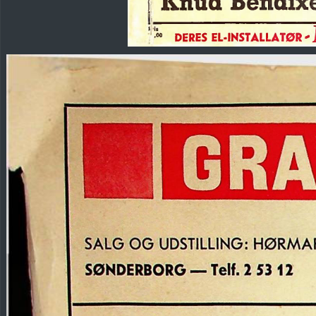
-
I
7
,00
DERES
EL-INSTALLATØR