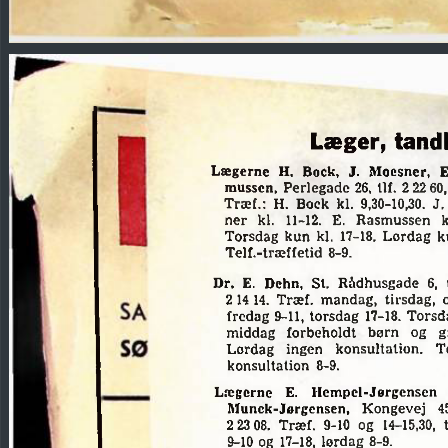
tand
Læger,
Lægerne
H.
Bock,
J.
Moesner,
E
Perlegade
26,
Uf.
2
60,
mussen.
22
J.
Bock
Træf.:
H.
kl.
9,30-10,30.
ner
kl.
E.
Rasmussen
k
11-12.
Torsdag
k
kun
kl.
17-18.
Lordag
8-9.
Telf.-træffetid
Dr.
E.
Dehn,
St.
Rådhusgade
6,
21414.
Træf,
tirsdag,
mandag,
fredag
torsdag
Torsd
9-11,
17-18.
middag
og
g
forbeholdt
børn
Lørdag
ingen
konsultation.
T
konsultation
8-9.
Hempel-Jørgensen
Lægerne
E.
Munck-Jørgensen,
Kongevej
4
2
23
08.
9-10
14-15,30,
Træf.
og
9-
10
og
17-18,
lørdag
8-9.