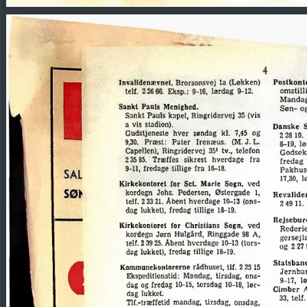
(Løkken)
Invalidenævnet,
Brorsonsvej
la
Postkont
telf.
2
26
66.
Eksp.:
9-16.
lørdag
9-12.
omstill
Mandag
Menighed.
Sankt
Pauls
Søn-
o
35
Sankt
Pauls
kapel,
Ringridervej
(vis
vis
a
stadion).
Danske
søndag
7,45
og
Gudstjeneste
hver
kl.
2
281
9,30.
Præst:
Pater
Irenæus.
(M.
J.
L.
8-19,
l
35
1
telefon
Capelien),
Ringridervej
tv.,
Godsek
2
35
85.
Træffes
sikrest
fra
hverdage
fredag
fredage
tillige
16-18.
9-11,
fra
Pakhus
17,30,
l
Set.
Kirkekontoret
for
Marie
Sogn,
ved
kordegn
Johs.
Pedersen,
Østergade
1,
Revalide
telf.
21.
10-13
(ons
2
33
Åbent
hverdage
24911.
lukket),
dag
fredag
tillige
18-19.
Rejsebur
Kirkekontoret
Christians
ved
for
Sogn,
Rederi
kordegn
Jørn
Ringgade
98
Hulgård,
A,
gersejl
10-13
telf.
2
39
25.
Åbent
hverdage
(tors
2
og
27
lukket),
fredag
tillige
18-19.
dag
Statsban
rådhuset,
tlf.
15
Kommunekontorerne
2
25
Jernba
Ekspeditionstid:
Mandag,
ons
tirsdag,
9-17,
l
dag
og
fredag
10-15,
torsdag
18,
lør
10
—
Cimber
dag
lukket.
33,
telf.
Tlf.-træffetid
mandag,
tirsdag,
onsdag,