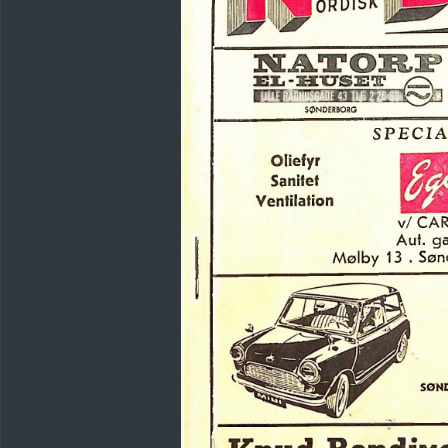
EL-HUSET
LIUE
RAOHUSGADF
43
TLE
2
26rBDi
SØNDERBORG
SPECI
Oliefyr
Sanitet
Ventilation
CAR
y/
Aut.
ga
Mølby
13
.
Søn
SØN
Knud
Bendix