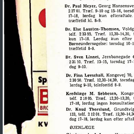
Paul
Dr.
Meyer,
Georg
Hansensve
27
2
01.
Træf.
9-10
og
tors
15-16,
lørdag
kun
17-18,
efteraftale.
træffetid
kl.
8-9.
Lausten-Thomsen,
Dr.
Else
Voldg
23355.
telf.
Træf.
12,30-14,30,
Lørdag
kun
kun
17-18.
efter
torsdag
Børneundersøgelse:
10-1
træffetid
8-9.
Linnet,
Jernbanegade
Dr.
Sven
2
3110.
Træf.
13-15,
torsdag
17-
dag
9-10.
70,
Dr.
Finn
Løvschall,
Kongevej
Træf.
12,30-14,30,
torsda
23050.
lørdag
telefontid
8-9.
9-10,
Kredslæge
M.
Sebbesen,
Konge
216
12,30-13,30,
telf.
05.
Træf.
lørdag
ingen
konsultation
17-18,
Grundtvi
Dr.
Knud
Thorslund,
telf.
21201.
Træf.
12,30-14,3
133,
dag
17-18,
lørdag
kun
efter
aftal
ØJENLÆGE