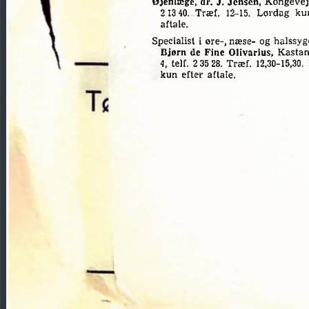
Øjenlæge,
dr.
J.
Jensen,
Kongevej
213
40..
Træf.
12-15.
Lørdag
ku
aftale.
i
øre-,
og
halssy
Specialist
næse-
Bjørn
de
Fine
Olivarius,
Kastan
4,
telf.
2
35
28.
Træf.
12,30-15,30.
kun
efter
aftale.