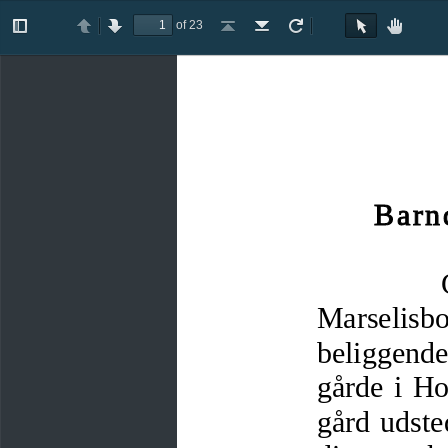
of 23
Toggle
Previous
Next
Go
Go
Rotate
Rotate
Text
Hand
Sidebar
to
to
Clockwise
Counterclockwise
Selection
Tool
First
Last
Tool
Page
Page
Barn
               
Marselisbo
beliggende
gårde i Ho
gård
udste