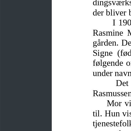
dingsværks
der bliver 
            I 
Rasmine M
gården. De
Signe (fø
følgende o
under navn
                 D
Rasmussen 
     Mor v
til. Hun v
tjenestefo