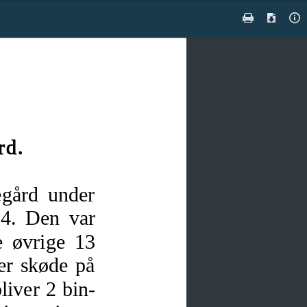
Find
Print
Downloa
Do
Pr
rd.
stegård under
04. Den var
e øvrige 13
er skøde på
liver 2 bin-