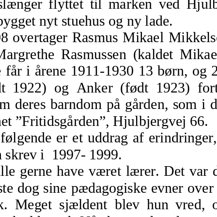
længer flyttet til marken ved Hjulb
bygget nyt stuehus og ny lade.
1908 overtager Rasmus Mikael Mikkel
argrethe Rasmussen (kaldet Mikae
 får i årene 1911-1930 13 børn, og 2
dt 1922) og Anker (født 1923) fort
m deres barndom på gården, som i d
et ”Fritidsgården”, Hjulbjergvej 66.
et følgende er et uddrag af erindringe
skrev i  1997- 1999.   
ille gerne have været lærer. Det var 
iste dog sine pædagogiske evner over
lk. Meget sjældent blev hun vred, 