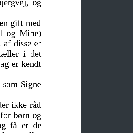
jergvej, og
sen gift med
l og Mine)
 af disse er
æller i det
ag er kendt
r, som Signe
der ikke råd
 for børn og
og få er de