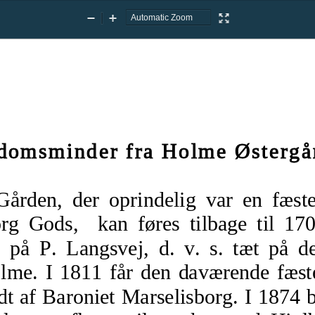
Zoom
Zoom
Presentation
Out
In
Mode
domsminder fra Holme Østergå
        Gården, der oprindelig var en fæ
rg Gods,   kan føres tilbage til 17
 på P. Langsvej, d. v. s. tæt på d
lme. I 1811 får den daværende fæst
dt af Baroniet Marselisborg. I 1874 b