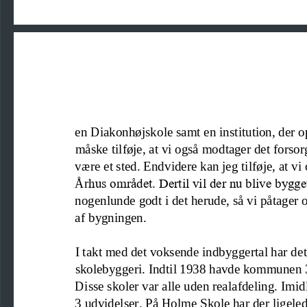
en Diakonhøjskole samt en institution, der o
måske tilføje, at vi også modtager det 
f
orsor
være et sted.
Endvidere kan jeg tilføje, at vi
År
hus området. Dertil vil der nu blive bygget
nogenlunde godt i det herude, så vi påtager o
af bygningen.
I takt med det voksende indbyggertal har de
skolebyggeri. Indtil 1938 havde kommunen 3
Disse skoler var alle uden realafdeling. Imid
3 udvidelser. På 
Holme Skole har der ligelede