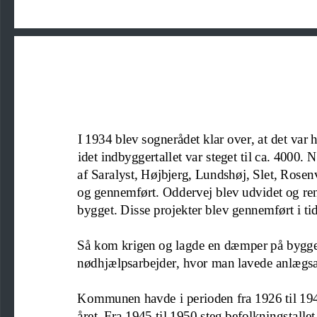
I 1934 blev sognerådet klar over, at det var 
idet indbyggertallet var steget til ca. 4000. 
af Saralyst, Højbjerg, Lundshøj, Slet, Rose
og gennemført. Oddervej blev udvidet og ren
bygget.
Diss
e projekter blev gennemført i ti
Så kom krigen og lagde en dæmper på bygge
nødhjælpsarbejder
, hvor man lavede anlægs
Kommunen havde i 
perioden fra 1926 til 1
året. Fra 1945 til 1950 steg befolkningstalle