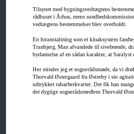
Tilsyne
t med bygningsvedtægtens bestemmelse
rådhuset i Århus, mens sundhedskommission
vedtægtens bestemmelser blev overholdt.
En foranstaltning som et kloaksystem fandte
Tranbjerg. Man afvandede til sivebrønde, dræ
bydannelse af en sådan karakter, at Saralyst
He
r
mindes jeg et sogneråd
smøde
, da vi drø
Thorvald Østergaard fra Østerby i sin agitat
udtrykket rabarberkvarter. Det fik han mange
det dygtige sognerådsmedlem Thorvald Øster