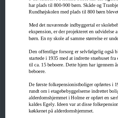
har plads til 800
-
900 børn.
Skåde og Tranbjer
Rundhøjskolen med plads til 800 børn blevet
Med det nuværen
de indbyggertal er skoleb
ekspension, er der projekteret en udvidelse a
børn. En ny skole af samme størrelse er unde
Den offen
tlige forsorg er selvfølgelig ogs
startede i 1935 med at indrette stuehuset f
til ca. 15 beboere. Dette hjem har igennem år
beboere. 
De første folkepensionistboliger opførtes i 1
rundt om i etagebebyggelserne indrettet bolig
alderdomshjemm
et i Holme er opført en sæ
kaldes Egely. Ideen var at disse folkepension
køkkenet på alderdomshjemmet.