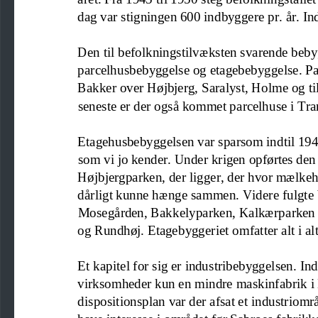
dag var stigningen 600 indbyggere pr. år. Ind
Den til befolkningstilvæksten svarende bebyg
parcelhusbebyggelse og etagebebyggelse. Pa
Bakker over Højbjerg, Saralyst, Holme og t
seneste er der også kommet parcelhuse i Tr
Etage
hus
bebyggelsen var sparsom indtil 1940
som vi jo kender. Under krigen opførtes den 
Højbjergparken, der ligger, der hvor mælkeh
dårligt kunne hænge sammen. Videre fulgte 
Mosegården, Bakkelyparken, Kalkærp
arken
og Rundhøj. Etagebyggeriet omfatter alt i alt 
Et kapitel for sig er industribebyggelsen. In
virksomheder kun en mindre ma
skinfabrik 
dispositionsplan var der afsat et industriom
have interesse i området før Sabroes fabrikke