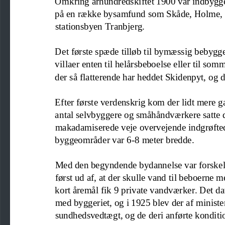
Omkring århundredskiftet 1900 var indbygge
på 
en række bysamfund som Skåde, Holme, Sl
stationsbyen Tranbjerg.
Det første spæde tilløb til bymæssig bebygg
villaer enten til helårsbeboelse eller til so
der så flatterende har heddet Skidenpyt, og 
Efter første verdenskri
g kom der lidt mere g
antal selvbyggere og småhåndværkere satte de
makadamiserede veje overvejende indgrøftede
byggeområder var 6
-
8 meter bredde.
Med den begyndende bydannelse var forskell
først ud
af, at der skulle vand til beboerne m
ko
rt åremål 
fik
9 private vandværker. Det da
med byggeriet, og i 1925 blev der af minist
sundhedsvedtægt, og de deri anførte konditio