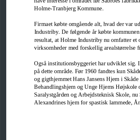
Holme
-
Tranbjerg Kommune.
F
irmaet købte omgående alt,
hvad der var ud
Industriby. De følgende år købte kommunen
resultat, at Holme Industriby nu omfa
tter e
virksomheder med forskellig arealstørrelse f
Også institutionsbyggeriet har udviklet sig. I
på dette område. Før 1960 fandtes kun Skåd
og gigthjemmet Hans Jansens Hjem i Skåde 
Behandlingshjem og Unge Hjems Højskole o
Saralystgården og Arbejdsteknisk Skole, nu 
Alexandrines hjem for spastisk lammede, Å