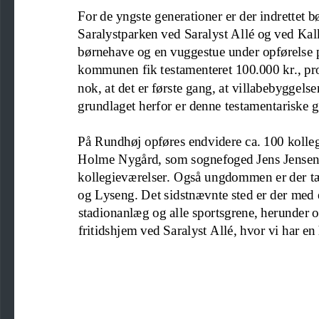
For de yngste generation
er
er der indrettet
b
Saralystparken ved Saralyst Allé og ved Kal
bør
ne
have og en vuggestue under opførelse p
kommunen fik testamenter
et 100.000 kr.
,
pr
nok, at det er første gang
,
at villabebyggelse
grundlaget herfor er denne testamentariske g
På Rundhøj opføres endvidere c
a. 100 koll
Holme Nygård, som sognefoged Jens Jensen solg
kollegieværelser. Også ungdommen er der tæ
og Lysen
g. Det sidstnævnte sted er der med 
stadionanlæg og alle sportsgrene, herunder o
fritidshjem ved Saralyst Allé, hvor vi har e