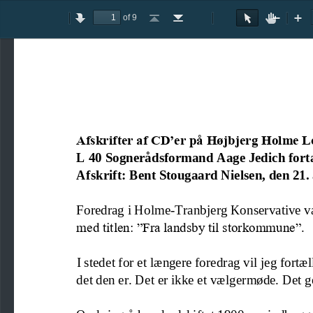
of 9
Toggle
Previous
Next
Go
Go
Rotate
Rotate
Text
Hand
Zoom
Zo
Sidebar
to
to
Clockwise
Counterclockwise
Selection
Tool
Out
In
First
Last
Tool
Page
Page
Afskrifter af CD’er på Højbjerg Holme L
L 40 Sognerådsformand Aage Jedich fort
Afskrift:
Bent Stougaard Nielsen, den 21. 
Foredrag i Holme
-
Tranbjerg Konservative v
med titlen: ”Fra landsby til storkommune”.
I stedet for et længere foredrag vil jeg fortæ
det den er. Det er ikke et vælgermøde. Det 