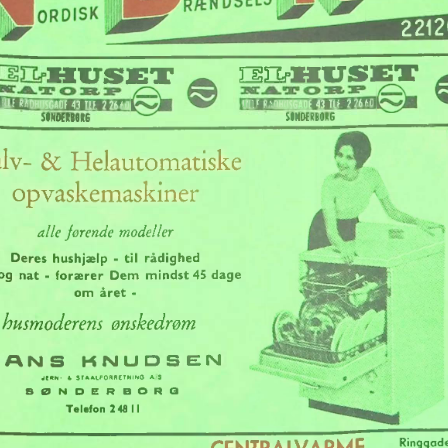
2212
3SHUSET
HUSET
LILLE
RADHUSGAOF
43
TIE
2
2660
UHF
RAOHUSGADE
43
TLF
22660
S»MDERBORG
SMDEHHG
Helautomatiske
lv-
&
opvaskemaskiner
alle
førende
modeller
Deres
hushjælp
-
til
rådighed
forærer
og
nat
-
Dem
mindst
45
dage
om
året
-
husmoderens
ønskedrøm
KNUDSEN
HANS
JERN«
&
STAAUFORRfTNING
A/S
SØNDERBORG
24811
Telefon
"
CENTRALVARME
s
in
T.
_
,