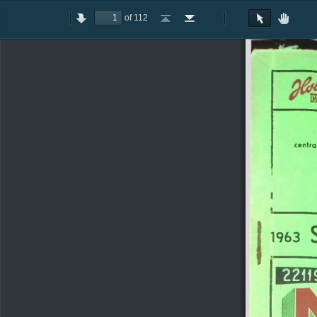
of 112
Toggle
Previous
Next
Go
Go
Rotate
Rotate
Text
Hand
Sidebar
to
to
Clockwise
Counterclockwise
Selection
Tool
First
Last
Tool
Page
Page
k
centr
1963
2211