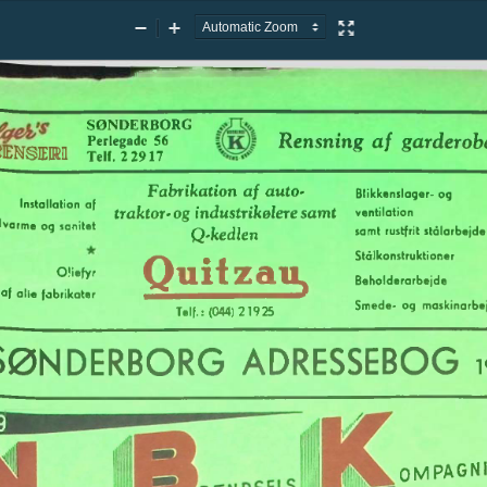
Zoom
Zoom
Presentation
Out
In
Mode
SØNDERBORG
Rensning
af
garderob
Perlegade
56
ensekr
22917
Telt
Fabrikation
auto
af
Blikkenslager-
og
Installation
af
traktor
og
industrikølere
samt
-
ventilation
alvarme
og
sanitet
Q-kedlen
samt
rustfrit
stålarbejde
Quitzau*
Stålkonstruktioner
Oliefyr
Beholderarbejde
af
alle
fabrikater
Smede-
maskinarbe
og
Telf.:
(044)21925
1
ADRESSEBOG
SØNDERBORG
9
OMPAGN