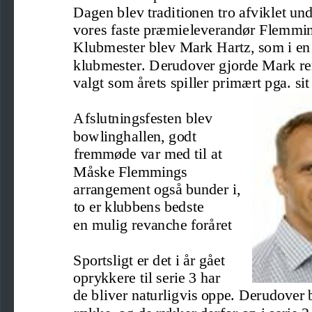
Dagen blev traditionen tro afviklet un
vores faste præmieleverandør Flemmi
Klubmester blev Mark Hartz, som i en s
klubmester. Derudover gjorde Mark rent
valgt som årets spiller primært pga. si
Afslutningsfesten blev 
bowlinghallen, godt 
fremmøde var med til at 
Måske Flemmings 
arrangement også bunder i, 
to er klubbens bedste 
en mulig revanche foråret 
Sportsligt er det i år gået 
oprykkere til serie 3 har 
de bliver naturli
gvis oppe. Derudover b
række, og de rykker derfor op i serie 2,