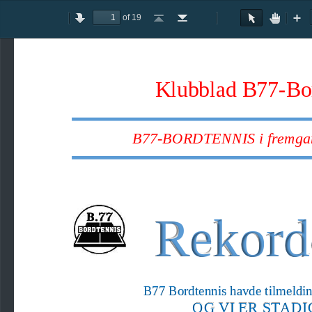
of 19
Toggle
Previous
Next
Go
Go
Rotate
Rotate
Text
Hand
Zoom
Zo
Sidebar
to
to
Clockwise
Counterclockwise
Selection
Tool
Out
In
First
Last
Tool
Page
Page
Klubblad B77
-
Bo
B77
-
BORDTENNIS
i fremga
Rekordd
B77 Bordtennis 
havde tilmeldin
OG
VI 
ER STADI