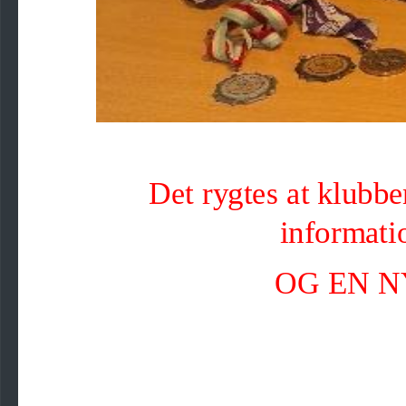
Det rygtes at klubben
informati
OG EN N