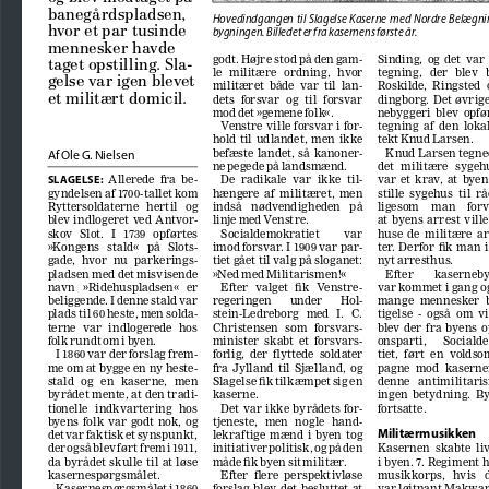
banegårdspladsen, 
Hovedindgangen  til  Slagelse  Kaserne  med  Nordre  Belægning
hvor et par tusinde 
bygningen. Billedet er fra kasernens første år. 
mennesker havde 
godt. Højre stod på den gam
-
Sinding,  og  det  var
taget opstilling. Sla
-
le   militære   ordning,   hvor   
tegning,   der   blev   b
gelse var igen blevet 
militæret  både  var  til  lan
-
Roskilde,  Ringsted  
et militært domicil.
dets  forsvar  og  til  forsvar  
dingborg.  Det  øvrige
mod det »gemene folk«. 
nebyggeri  blev  opfør
Venstre ville forsvar i for
-
tegning  af  den  loka
hold  til  udlandet,  men  ikke  
tekt Knud Larsen.
befæste  landet,  så  kanoner
-
Knud Larsen tegne
Af Ole G. Nielsen
ne pegede på landsmænd. 
det   militære   sygehus
  Allerede  fra  be
-
De  radikale  var  ikke  til
-
var  et  krav,  at  bye
SLAGELSE:
gyndelsen af 1700-tallet kom 
hængere  af  militæret,  men  
stille  sygehus  til  r
Ryttersoldaterne   hertil   og   
indså   nødvendigheden   på   
ligesom    man    forv
blev  indlogeret  ved  Antvor
-
linje med Venstre. 
at  byens  arrest  vill
skov   Slot.   I   1739   opførtes   
Socialdemokratiet         var         
huse  de  militære  a
»Kongens   stald«   på   Slots
-
imod forsvar. I 1909 var par
-
ter.  Derfor  fik  man  i 
gade,  hvor  nu  parkerings
-
tiet gået til valg på sloganet: 
nyt arresthus.
pladsen med det misvisende 
»Ned med Militarismen!«
Efter        kasernebyg
navn   »Ridehuspladsen«   er   
Efter   valget   fik   Venstre
-
var kommet i gang og
beliggende. I denne stald var 
regeringen       under       Hol
-
mange  mennesker  
plads til 60 heste, men solda
-
stein-Ledreborg   med   I.   C.   
tigelse  -  også  om  v
terne   var   indlogerede   hos   
Christensen   som   forsvars
-
blev  der  fra  byens  
folk rundt om i byen. 
minister  skabt  et  forsvars
-
onsparti,      Social
I 1860 var der forslag frem
-
forlig,  der  flyttede  soldater  
tiet,  ført  en  volds
me om at bygge en ny heste
-
fra  Jylland  til  Sjælland,  og  
pagne  mod  kasernen
stald   og   en   kaserne,   men   
Slagelse fik tilkæmpet sig en 
denne   antimilitarism
byrådet mente, at den tradi
-
kaserne. 
ingen  betydning.  By
tionelle   indkvartering   hos   
Det  var  ikke  byrådets  for
-
fortsatte.
byens  folk  var  godt  nok,  og  
tjeneste,   men   nogle   hand
-
Militærmusikken
det var faktisk et synspunkt, 
lekraftige  mænd  i  byen  tog  
der også blev ført frem i 1911, 
initiativer politisk, og på den 
Kasernen  skabte  li
da  byrådet  skulle  til  at  løse  
måde fik byen sit militær.
i byen. 7. Regiment h
kasernespørgsmålet. 
Efter  flere  perspektivløse  
musikkorps,   hvis   d
Kasernespørgsmålet i 1860 
forslag  blev  det  besluttet  at  
var løjtnant Makwar