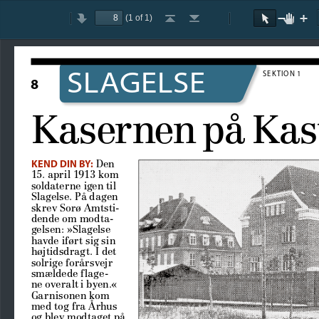
(1 of 1)
Toggle
Previous
Next
Go
Go
Rotate
Rotate
Text
Zoom
Hand
Zo
Sidebar
to
to
Clockwise
Counterclockwise
Selection
Out
Tool
In
First
Last
Tool
Page
Page
SLAGELSE
SEKTION 1
8
Kasernen på Kas
KEND DIN BY:
 Den 
15. april 1913 kom 
soldaterne igen til 
Slagelse. På dagen 
skrev Sorø Amtsti
-
dende om modta
-
gelsen: »Slagelse 
havde iført sig sin 
højtidsdragt. I det 
solrige forårsvejr 
smældede flage
-
ne overalt i byen.« 
Garnisonen kom 
med tog fra Århus 
og blev modtaget på 