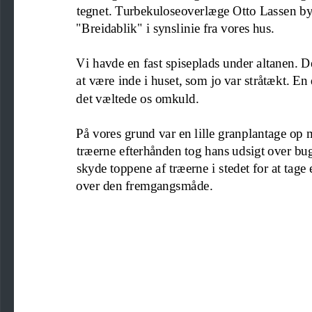
tegnet. Turbekuloseo
verlæge Otto Lassen byg
"Breidablik" i synslinie fra 
vores hus
.
Vi havde en fast spiseplads under altanen. De
at være inde i huset, som jo var stråtækt. En
det væltede os
omkuld
.
På vores grund var en lille granplantage op
træerne efterhånden tog hans udsigt over b
skyde toppene af træerne i stedet for at tag
over den fremgangsmåde.