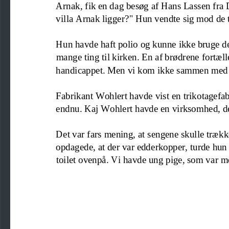
Ar
nak, fik en dag besøg af Hans L
assen fra
villa Arnak ligger?" Hun vendte sig mod de 
Hun havde ha
ft polio og kunne ikke bruge d
ma
nge ting til kirken. En af
brødrene fortæll
ha
n
dicappet. Men vi kom ikke sammen med
Fabrikant Wohlert havde vist 
en trikotagefab
endnu. Kaj Wohlert havde en virksomhed, d
Det var fars mening
,
at sengene skulle træk
o
pdagede, at der var edderkopper
,
turde hun
toilet ovenpå. Vi havde ung pige
, 
som var m