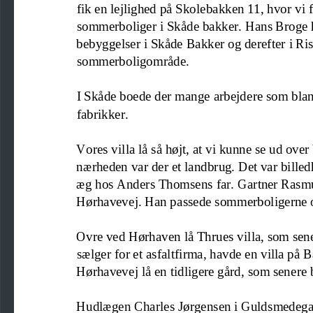
fik en lejlighed 
på Skolebakken 11, hvor vi fl
sommerboliger i Skåde bakker. Hans Broge h
bebyg
g
elser i Skåde Bakker og derefter i R
sommerboligområde.
I Skåde boede der mange arbejdere som blan
fabrikker. 
Vores villa lå så højt, at vi kunne s
e ud over
nærheden var der et landbrug. Det var bille
æg hos Anders Thomsens far. Gartner Rasmus
Hørhavevej. Han
passede sommerboligerne o
Ovre ved Hørhaven lå Thrues villa, som sene
sælger for et asfaltfirma
,
havde en villa på 
Hørhavevej lå en tidligere gård, som senere 
Hudlægen Charles Jørgensen i Guldsmedegad