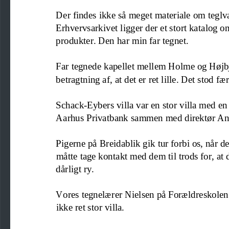
Der findes ikke så meget materiale om teglvæ
Erhvervsarkivet ligger
der et stort katalog 
produkter. Den har min far tegnet.
Far tegnede kapellet mellem Holme og Højbj
betragtning a
f, at det er ret lille. Det stod
fær
S
chack
-
Eybers villa var en stor villa med en
Aarhus Privatbank sammen med direktør And
Pigerne på Breidablik gik tur forbi os, når de
måtte tage kontakt med dem til
trods for
,
at 
dårligt ry.
Vores tegnelærer Nielsen på Forældreskolen
ikke ret stor villa.