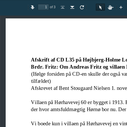
of 3
Toggle
Previous
Next
Go
Go
Rotate
Rotate
Text
Hand
Zoom
Zo
Sidebar
to
to
Clockwise
Counterclockwise
Selection
Tool
Out
In
First
Last
Tool
Page
Page
Afskrift af CD L35 på Højbjerg
-
Holme Lo
Brdr. Fritz: Om Andreas Fritz og villaen
(Ifølge forside
n på CD
-
en
skulle der også v
tilfældet
)
Afskrevet af Bent 
Stougaard Nielsen 1. nov
Villaen på Hørhavevej 60 er bygget i 1913. 
der hvor amtsfuldmægtig Hørnø bor nu. Der
Vi boede kun i villaen på Hø
rhavevej en vin