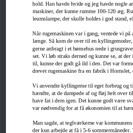
hold. Han havde hvide og jeg havde nogle a
maskiner, der kunne rumme 100
-
120 æg
. R
leumslampe, der skulle holdes i god stand
,
e
Når rugemaskinen var i
gang, ventede vi på 
længe. Så kom de over til en kyllingemoder,
gerne anbragt i et hønsehus nede i grusgraven
set. Vi løb straks derned og kunne se, at de
til
,
kunne der godt gå 
ild i den. Det var form
drevet rugemaskine fra en fabrik i Hornslet,
Vi anvendte kyllingerne til eget forbrug og t
hændte, at de 
dampede af og fløj helt over til
have fat i dem igen. Det kunne godt være sv
var nødvendig for at få økonomien til at h
Man sagde, a
t teglværkerne var kommunens 
der kun arbejde at få i 5
-
6 sommermåneder. T