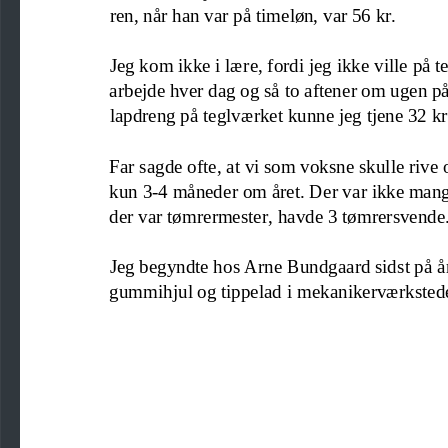
ren
, når han var på timeløn,
var 56 kr.
Jeg kom ikke i lære, fordi jeg ikke 
ville på t
arbejde hver dag og så to aft
e
ner om ugen på
lapdreng på teglværket kunne jeg tjene 32 kr
Far sagde oft
e, at vi som voksne skulle rive 
kun 3
-
4 måneder om året.
Der var ikke mang
der var tømrermester,
havde 3 tømrersvende. 
Jeg begyndte hos Arne Bundgaard sidst på å
gummihjul og tippelad 
i mekanikerværkstede