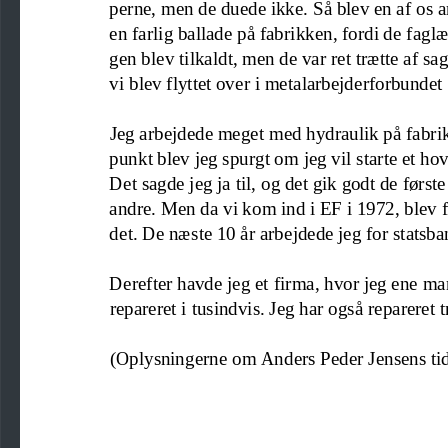
perne, men de duede ikke. Så blev en af os 
en farlig ballade på fabrikken
,
fordi de fagl
gen blev tilkaldt, men de var ret trætte af 
vi blev flyttet over i metalarbejderforbundet 
Jeg arbejdede meget med hydraulik på fabrikk
punkt blev jeg spurgt om jeg vil starte et h
Det sagde jeg ja til
,
og det gik 
godt 
de første
andre. Men da vi kom ind i EF
i 1972, blev 
det. De næste 10 år arbejdede jeg for statsba
Derefter havde jeg et firma, hvor jeg ene
man
repareret i tusindvis. Jeg har også re
p
areret 
(Oplysningerne om Anders Peder Jensens tid