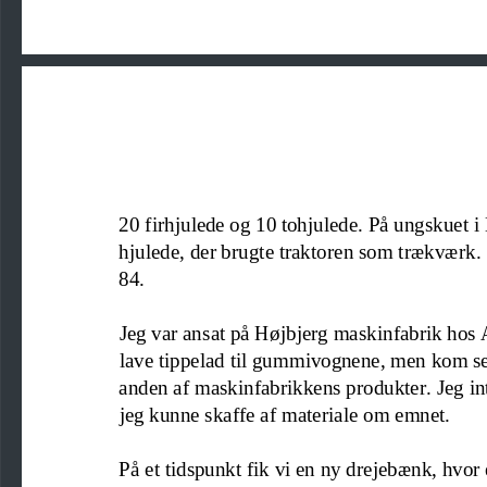
20 fi
rhjul
ede og 10 tohjulede. På ungskuet 
hjulede, der brugte traktoren som trækværk
84.
Jeg var ansat på Højbjerg maskinfabrik hos 
lave tippelad 
til gummivognene, men kom sene
anden af maskinfabrikkens produkter. Jeg in
jeg kunne skaffe af materiale om emnet.
På et tidspunkt fik vi en ny dre
jebænk, hvor 