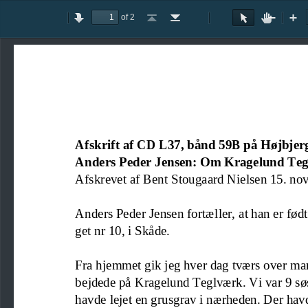
of 2
Toggle
Previous
Next
Go
Go
Rotate
Rotate
Text
Hand
Zoom
Zo
Sidebar
to
to
Clockwise
Counterclockwise
Selection
Tool
Out
In
First
Last
Tool
Page
Page
Afskrift af CD L37
, bånd 59B på Højbjer
Anders Peder Jensen: Om Kragelund Tegl
Afskrevet af 
B
ent Stougaard Nielsen 15. n
Anders Peder Jensen fortæller
, at
han er født
get nr 10, i Skåde
. 
Fra hjemmet gik jeg hver dag tværs over ma
bejdede på Kragelund Teglværk. Vi var 9 s
h
avde lejet en grusgrav i nærheden. Der havd