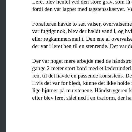
Leret blev hentet ved den store grav, som lå
fordi den
var lappet med tagstensskærver. Ve
For
æltere
n havde to sæt valser, overval
serne
var fugtigt nok, blev der hældt vand i, og hvis
eller røgkammersmul
i. 
Den ene af
overvalse
der var i leret hen til en stenrende.
Det var de
Der var noget mere arbejde med de håndstrøg
gange 2 meter 
stort bord 
med et læderunderl
ren
,
til det havde en passende konsistens. 
Det
Hvis det var for blødt
,
kunne det ikke holde 
lige hjørner
på murstenene
. Håndstrygeren k
efter
blev 
leret
slået ned i en træform, der 