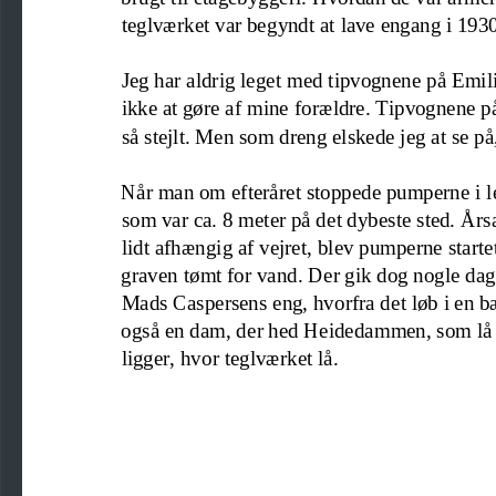
teglværket var begyndt 
at lave
engang i 193
Jeg har aldrig leget med tipvognene på 
Emili
ikke at gøre af mine forældre. Tipvognene 
så stejlt. Men som dreng elskede jeg at se på
Når man om efteråret stoppede pumperne i le
som var ca. 8 meter på det dybeste sted. 
Å
rs
lidt afhængig af vejret
,
blev pumperne startet
graven tømt for vand. Der gik dog nogle da
Mads Caspersens eng, hvorfra det løb i en bæ
også en dam, der hed Heidedammen, som lå h
ligger, hvor teglværket lå.