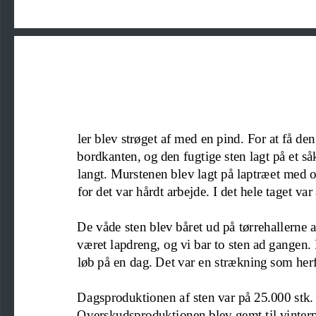
ler blev strøget af med en pind
. For at få de
bordkanten
,
og den fugtige sten lagt på et så
langt. 
M
urstenen blev lagt på laptræet med
for det var hårdt arb
ejde. I det hele taget var
De våde sten blev båret ud på tørrehallerne 
været lapdreng
,
og vi bar to sten ad gangen.
løb på en dag. Det var en strækning som herf
Dagsproduktionen af sten var på 25.000 stk
.
Overskudsproduktionen blev gemt til vinterp