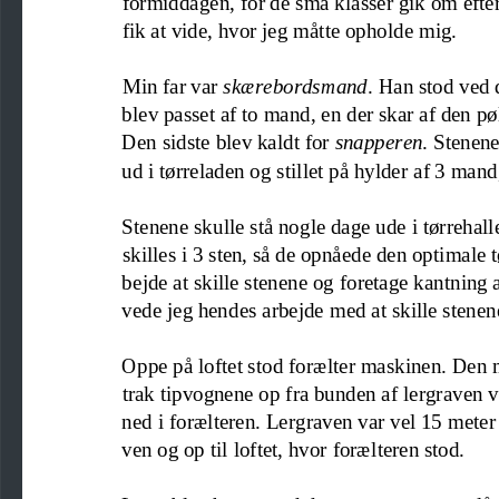
formiddagen, for de små klasser gik om efte
fik at vide, hvor je
g måtte opholde mig. 
Min far var 
skærebordsmand
. Han stod ved
blev
passet af to mand, 
en der
skar 
af 
den pø
Den sidste blev kaldt for 
snapperen
. Stenen
ud i tørreladen 
og 
stillet på hylder 
af 3 mand
Stenene skulle stå nog
l
e 
dage
ude i tørrehal
skilles
i 3 ste
n
,
så de 
opnåede den optimale 
t
bejde at skille stenene og foretage kantning
vede jeg 
hendes
arbejde 
med at skille stenen
Oppe på loftet st
od for
ælte
r
maskinen
. Den 
trak tipvognene op fra bunden af lergraven ve
ned i 
for
ælteren
. Lergraven var vel 15 meter
ven og op til 
loftet
, hvor
for
ælteren
stod
. 