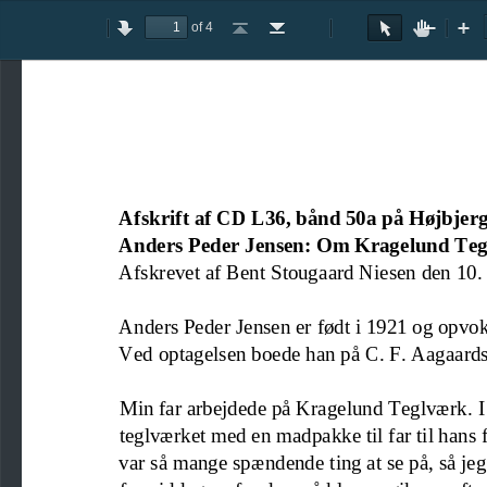
of 4
Toggle
Previous
Next
Go
Go
Rotate
Rotate
Text
Hand
Zoom
Zo
Sidebar
to
to
Clockwise
Counterclockwise
Selection
Tool
Out
In
First
Last
Tool
Page
Page
Afskrift af CD L36, bånd 50a på Højbjer
Anders Peder Jensen: Om Kragelund Teglv
Afskrevet af Bent Stougaard Niesen den 10
Anders Peder Jensen er født i 1921 og opvok
Ved o
ptagelsen boede han på C. F. Aa
gaards
Min far arbejdede på Kragelund Teglværk. I
teglværket med en madpakke til far til hans 
var så 
mange spændende ting
at se på, så jeg