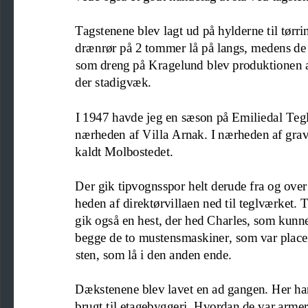
Tagstenene blev lagt ud på hylderne 
til tørri
drænrør på 2 tommer lå på langs, medens de s
som dreng på Kragelund blev produktionen af
der stadigvæk.
I 1947 havde jeg en sæson på Emiliedal
Tegl
nærheden af Villa Arnak. I nærheden af grav
kaldt Molbostedet.
Der gik tipvognsspor helt derude fra og over
heden af direktørvillaen ned til teglværket.
gik også en hest, der hed Charles, som kunn
begge de to mustensmaskiner, som var place
sten, som lå i den anden ende. 
Dækstenene blev lavet en ad gangen. Her har
brugt til etagebyggeri. Hvordan de var arme