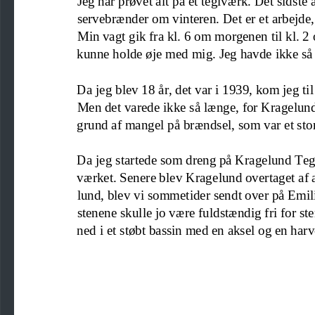
servebræ
nder om vinteren. Det er et arbejde
Min vagt gik fra kl. 6 
om 
morgen
en
til kl. 
kunne holde øje med mig. Jeg havde ikke så 
Da jeg blev 18 år, det var i 1939, kom jeg til 
M
en det varede ikke så længe, for Kragelund
grund af mangel på brændsel, som var et sto
Da jeg startede som dreng på Kragelund Te
værket. Senere blev 
Kragelund
overtaget af 
lund, blev vi sommetider sendt over på E
mil
stenene sku
l
le jo være fuldstændig fri for s
ned i et støbt bassin med en aksel og en ha