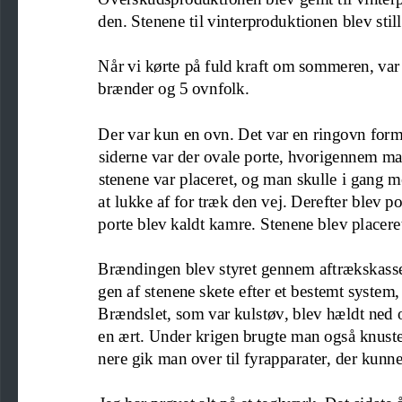
den. 
S
ten
ene til vinterproduktionen
blev stil
Når vi kørte på fuld kraft om sommeren
,
var
brænder og 5 ovnfolk
.
Der var kun en ovn. Det var
en 
ringovn form
siderne var der ovale porte, hvorigennem ma
stenene var placeret, og 
man skulle i
gang m
at lukke af for træk den vej. Derefter 
blev po
porte blev kaldt kamre. Stenene blev placeret
Brændingen blev styret gennem aftrækskass
gen af stenene skete efter et bestemt system
,
Brændslet, som var kulstøv, blev hældt ned 
en ært. Under krigen br
ugte man også 
knuste
nere gik man over til fyrapparater, der kunn
Jeg har prøvet alt på et teglværk. Det sidste