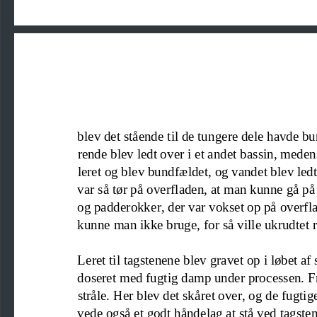
blev det stående til de tungere dele havde bu
rende blev ledt over i et andet bassin
, meden
leret og blev bundfældet
,
og vandet blev led
var så tør på ov
erfladen, at man kunne gå på
og padderokker
, 
der var vokset op på overfl
kunne man ikke bruge
,
for så ville ukrudtet 
Leret til tagstenene blev gravet op i løbet a
doseret med fugtig damp under processen. 
stråle. Her blev det skåret over
,
og de fugtig
vede også et godt håndelag at stå ved tagst