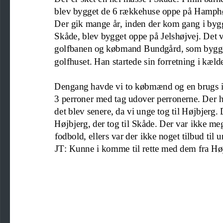
blev bygget de
6 rækkehuse oppe på Hamphø
Der gik mange år, inden der kom gang i bygge
Skåde
,
blev bygget oppe på Jelshøjvej. Det 
golfbanen og købmand
Bundgård, som bygge
golfhuset. Han startede 
sin
forretning i kæld
D
engang
havde vi to købmænd og en brugs i 
3 per
r
oner 
med tag udover perronerne. Der ho
det blev senere, da vi unge tog til Højbjerg.
Højbjerg, der tog til Skåde. Der var ikke meg
fodbold
,
ellers var der ikke noget tilbud til 
JT: Kunne i komme til rette med dem fra Høj