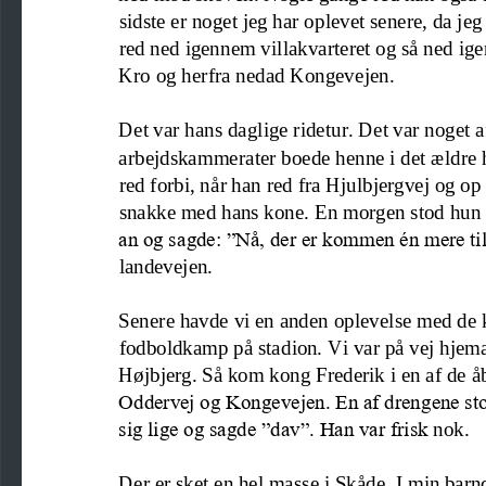
sidste er noget jeg har oplevet senere, da j
red ned igennem v
illakvarteret og så ned i
Kro og herfra nedad Kongevejen.
Det var hans daglige ridetur
. Det var noget a
arbejdskammerater boede henne i det ældre h
red forbi, når han red fra Hjulbjergvej og op 
snakke med hans kone.
E
n morgen stod 
hun 
an og sagde: ”N
å, der er kommen én mere til 
landevejen.
Senere havde vi en anden oplevelse med de 
fodboldkamp på stadion. Vi var på vej hje
Højbjerg. Så kom kong Frederik i en af de åb
Oddervej og Kongevejen. En af drengene stod
sig lige og sagde ”dav”. Han var frisk 
nok.
Der er sket en hel masse i Skåde. I min bar