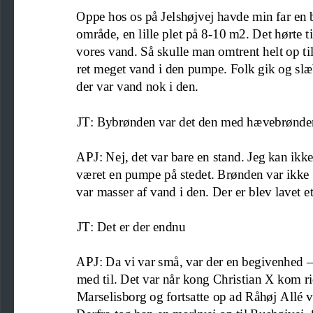
Oppe hos os på Jelshøjvej havde min far en 
område, en lille plet på 8
-
10 m2. Det hørte t
vores vand. Så skulle man omtrent helt op ti
ret meget vand i den pumpe.
Folk gik og
slæ
der var vand nok i den.
JT: Bybrønden var det den med hævebrønde
APJ: Nej, det var bare en stand. Jeg kan ikk
været en pumpe på stedet. Brønden var ikke 
var masser af vand i den. Der er 
blev
lavet e
JT: Det er d
er endnu
APJ: Da vi var små, var der en begivenhed 
med til. Det var når kong Christian X kom ri
Marselisborg og 
fortsatte 
op ad Råhøj Allé v
Derfra tog 
han 
en markvej
op til Bushøjvej.