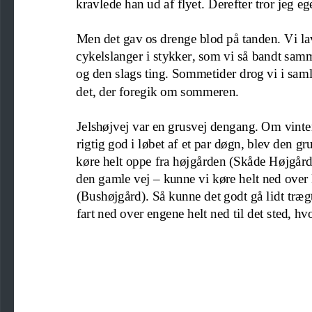
kravlede han ud af flyet. Derefter tror jeg ege
Men det 
gav 
os drenge blod på tanden. Vi la
cykelslanger i stykker, som vi så 
bandt samm
og den slags ting. Sommetider drog vi i samle
det, der foregik om sommeren.
Jelshøjvej var en grusvej dengang. Om vinte
rigtig god i løbet af 
et par døgn, blev den gru
køre helt oppe fra 
højgården (
Skåde Højgår
–
den gamle vej 
kunne
vi køre helt 
ned
over
(Bushøjgård). Så kunne det godt gå lidt trægt
fart ned over engene helt ned til det sted, hv