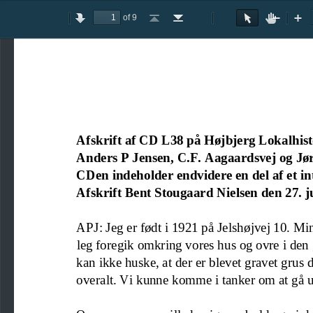
of 9
Toggle
Previous
Next
Go
Go
Rotate
Rotate
Text
Hand
Zoom
Zo
Sidebar
to
to
Clockwise
Counterclockwise
Selection
Tool
Out
In
First
Last
Tool
Page
Page
Afskrift af CD L38 på Højbjerg Lokalhist
Anders P Jensen, C.F. Aagaardsvej og Jø
CDen indeholder endvidere en del af et i
Afskrift Bent Stougaard Nielsen den 
27. j
APJ: Jeg er født i 1921 på Jelshøjvej 10. Min
leg foregik omkring vores hus og ovre i den 
kan ikke huske, at der er blevet gravet
grus 
overalt. Vi kunne komme i tanker om at gå u