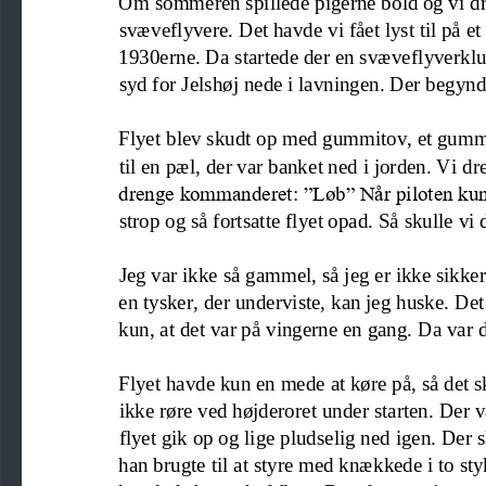
Om sommeren spillede pigerne bold og vi dr
svæveflyvere. Det havde vi fået lyst til på et 
1930erne. Da startede der en svæveflyverkl
syd for Jelshøj nede i lavningen. Der begynd
Flyet blev sk
udt op med gummitov, et gummit
til en pæl, der var banket ned i jorden. Vi dr
drenge kommanderet: ”Løb” Når piloten kun
strop og så fortsatte flyet opad
.
S
å skulle vi 
Jeg var ikke så gammel, så jeg er ikke sikker
en tysker, der underviste, kan jeg
huske
. Det
kun, at det var på vingerne en gang. Da var de
Flyet havde kun en mede at køre på, så det s
ikke røre ved
højderoret under starten. 
Der v
flyet gik op og lige pludselig ned igen. Der 
han brugte til at styre med knækkede i to sty