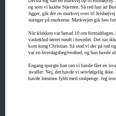
og som vi kaldte Stjernen. Så red han ad Bu
ligger
,
gik der en markvej over
til Jelshøjve
stænger på markerne. Markvejen gik hen forb
Når klokken var henad 10 om formiddagen, 
vaskeklud tørret rundt i hovedet. Det var ik
kom kong Christian. Så stod vi der på rad o
var en hverdagsbegivenhed
,
og han havde alti
Engang spurgte han om vi havde fået en isv
isvafler. Nej
,
det havde vi selvfølgelig ikke
havde lommen fyldt med småpenge. Jeg tror 