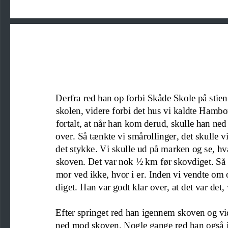
Derfra red han op forbi Skåde Skole på stie
skolen, videre forbi det hus vi kaldte Hamb
fortalt, at når han kom derud, skulle han ned
over. Så tænkte vi smårollinger
, det skulle vi
det stykke. Vi skulle ud 
på marken 
og se, hv
skoven. Det var nok ½ km før skovdiget. Så s
mor
ved ikke
,
hvor i er. Inden vi vendte om
diget.
Han var godt klar over, at det var det
,
Efter springet
red han igennem skoven og vid
ned mod skoven. Nogle gange red han også ig