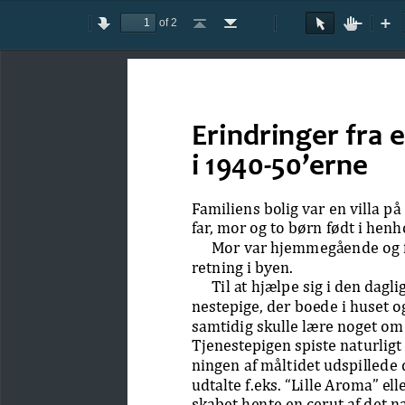
of 2
Toggle
Previous
Next
Go
Go
Rotate
Rotate
Text
Hand
Zoom
Zo
Sidebar
to
to
Clockwise
Counterclockwise
Selection
Tool
Out
In
First
Last
Tool
Page
Page
Erindringer fra 
i 1940-50’erne
Familiens bolig var en villa på
far, mor og to børn født i hen
Mor var hjemmegående og fa
retning i byen.
Til at hjælpe sig i den dag
nestepige, der boede i huset og
samtidig skulle lære noget om
Tjenestepigen spiste naturligt
ningen af måltidet udspillede de
udtalte f.eks. “Lille Aroma” ell
skabet hente en cerut af det n