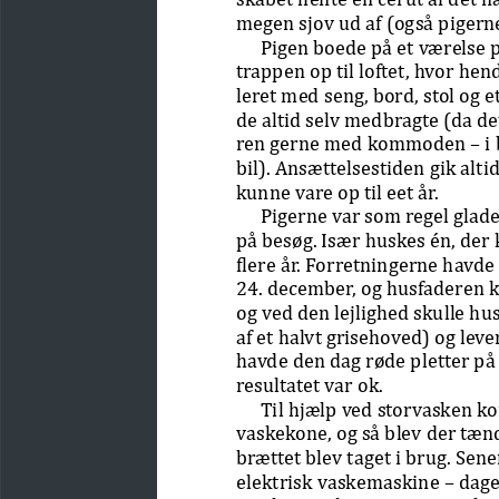
megen sjov ud af (også pigerne
Pigen boede på et værelse på
trappen op til loftet, hvor he
leret med seng, bord, stol og
de altid selv medbragte (da de
ren gerne med kommoden – i b
bil). Ansættelsestiden gik alti
kunne vare op til eet år.
Pigerne var som regel glade 
på besøg. Især huskes én, der 
flere år. Forretningerne havde 
24. december, og husfaderen ko
og ved den lejlighed skulle h
af et halvt grisehoved) og lev
havde den dag røde pletter på 
resultatet var ok.
Til hjælp ved storvasken k
vaskekone, og så blev der tæn
brættet blev taget i brug. Sene
elektrisk vaskemaskine – dag