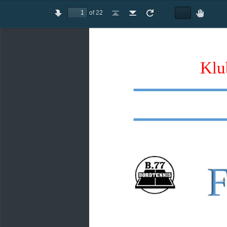
of 22
Toggle
Previous
Next
Go
Go
Rotate
Rotate
Text
Hand
Sidebar
to
to
Clockwise
Counterclockwise
Selection
Tool
First
Last
Tool
Page
Page
Klu
F