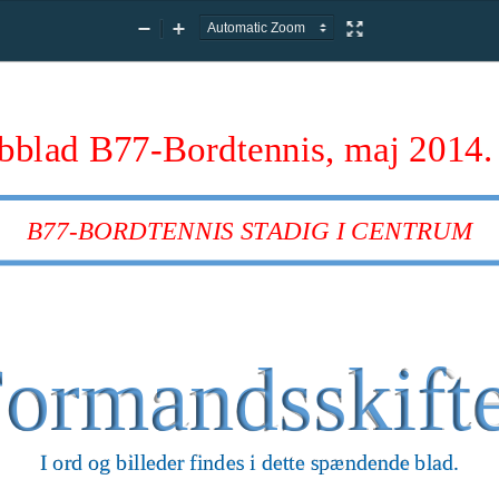
Zoom
Zoom
Presentation
Out
In
Mode
bblad 
B77
-
Bordtennis
, 
maj
2014
.
B77
-
BORDTENNIS
STADIG I CENTRUM
ormandsskifte
I ord og billeder findes i dette spændende blad
.