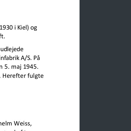
1930 i Kiel) og 
t.
 udlejede 
fabrik A/S. På 
n 5. maj 1945. 
. Herefter ful
gte 
helm Weiss, 