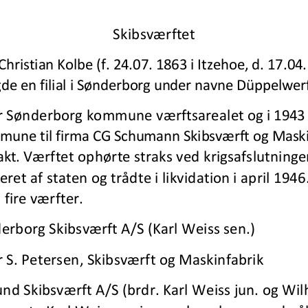
Skibsværftet
Christian Kolbe (f. 24.07. 1863 i Itzehoe, d. 17.04.
de en filial i Sønderborg under navne Düppelwerf
er Sønderborg kommune værftsarealet
og i 1943
une til firma CG Schumann Skibsværft og Maskin
Værftet ophørte straks ved krigsafslutninge
kt. 
ret af staten og trådte i likvidation i april 1946
fire værfter. 
rborg Skibsværft A/S (Karl Weiss sen.)
 S. Petersen, Skibsværft og Maskinfabrik
nd Skibsværft A/S (brdr. 
Karl Weiss jun. og Wil