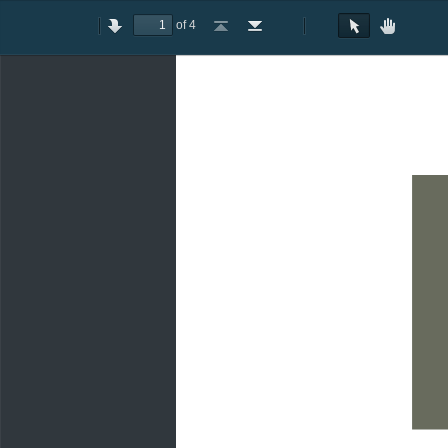
of 4
Toggle
Previous
Next
Go
Go
Rotate
Rotate
Text
Hand
Sidebar
to
to
Clockwise
Counterclockwise
Selection
Tool
First
Last
Tool
Page
Page