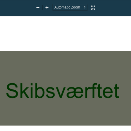
Zoom
Zoom
Presentation
Out
In
Mode