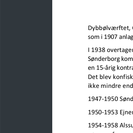
Dybbølværftet, 
som i 1907 anlag
I 1938 overtag
Sønderborg komm
en 15
-
årig kontra
Det blev konfiske
ikke mindre end 
1947
-
1950 Sønde
1950
-
1953 Ejner
1954
-
1958 Alssu