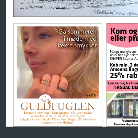
Kom og 
Gå sommeren 
eller pr
i møde med 
lækre smykker
Mange muligheder i l
oplev den nye delpr
SHAPER Balance Ada
Køb min. 2 de
Amoena linger
25% rab
Lene Heiberg fra Amoen
TIRSDAG DEN 
Fra 329,-
Brogade 6, 4600 Køge • Skomagergade 15B, 4000 Roskilde
Vestsjællandscenteret 10A, 33 st., 4200 Slagelse
Ahlgade 45, 4300 Holbæk • Waves, Over Bølgen 12M, 2670 Greve
Rådhuspladsen
Stengade 36, 3000 Helsingør
Åbent mandag-fredag 