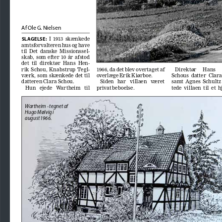
Af Ole G. Nielsen
  I  1913  skænkede  
SLAGELSE:
amtsforvalteren hus og have 
til  Det  danske  Missionssel
-
skab,  som  efter  10  år  afstod  
det  til  direktør  Hans  Hen
-
rik  Schou,  Knabstrup  Tegl
-
1966, da det blev overtaget af 
Direktør     Hans    
værk,  som  skænkede  det  til  
overlæge Erik Kiørboe. 
Schous  datter  Clara
datteren Clara Schou. 
Siden   har   villaen   været   
samt  Agnes  Schultz 
Hun   ejede   Wartheim   til   
privat beboelse.
tede  villaen  til  et  h
Wartheim - tegnet af 
Hugo Mølvig i 
august 1966.