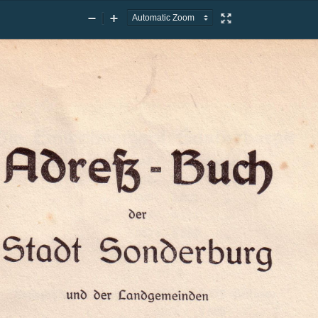
Zoom
Zoom
Presentation
Out
In
Mode
Adrefz
Buch
s-
Stadt
Sonderburg
und
der
candgemeinden