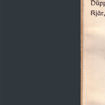
Diipp
Kjär,