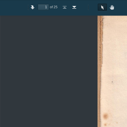
of 25
Toggle
Previous
Next
Go
Go
Rotate
Rotate
Text
Hand
Sidebar
to
to
Clockwise
Counterclockwise
Selection
Tool
First
Last
Tool
Page
Page
E
«