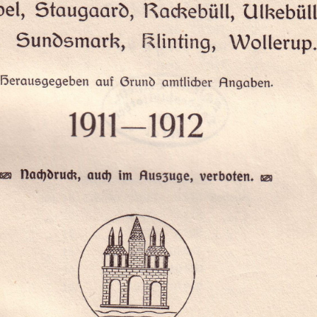
Staugaard,
utkebiiu
e1,
Rockebütk
Sundsmark,
Klinting,
Wollerup.
auf
Grund
Herausgegeben
amtlichek
Angaben.
1911—1912
nachdruck,
im
verboten.
auch
Aug-Zuge,