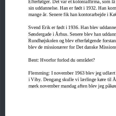
Efterfølger. D
et var et kolonialfirma, som l
sin uddannelse. Han er født i 1932. Han kom 
mange år. Senere fik 
han 
kontorarbejde i Kø
Svend Erik er født i 1936. Han blev uddann
Søndergade i Århus. Senere blev han uddann
Rundhøjskolen og blev efterfølgende forsta
blev de missionærer for Det danske Missio
n
Bent: Hvorfor forlod du området?
Flemming: I november 1963 blev jeg udlært s
i
Viby. Dengang skulle vi lærlinge køre til 
mørk november mandag aften blev jeg påkørt 