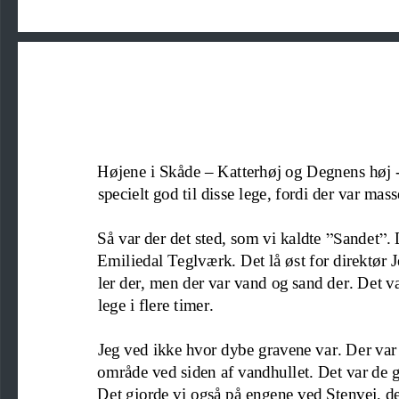
Højene i Skåde 
–
Katterhøj og Degnens høj 
specielt god til disse lege, fordi der var mas
Så var der det sted, som vi kaldte 
”S
andet
”
.
Emiliedal Teglværk. Det
lå øst for direktør
ler der, men der var vand og sand der. Det va
lege i flere timer.
Jeg ved ikke hvor dybe
gravene var. Der var 
område ved siden af vandhullet. Det var de 
Det gjorde vi også på engene ved Stenvej, de