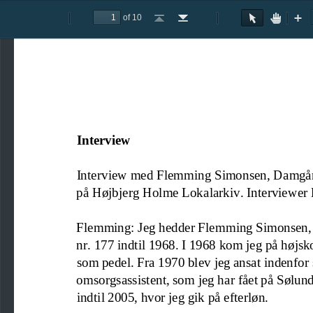
of 10
Toggle
Previous
Next
Go
Go
Rotate
Rotate
Text
Hand
Zoom
Zo
Sidebar
to
to
Clockwise
Counterclockwise
Selection
Tool
Out
In
First
Last
Tool
Page
Page
Interview
Interview med Flemming Simonsen
,
Damgår
på Højbjerg Holme Lokalarkiv. Interviewer 
Flemming: Jeg hedder Flemming Simonsen, og
nr. 177 indtil 1968
. I 1968 kom jeg på højsko
som pedel. Fra 1970 blev jeg ansat
indenfor
omsorgsassistent, som jeg har fået på Sølund
indtil 2005, hvor jeg gik på efterløn.