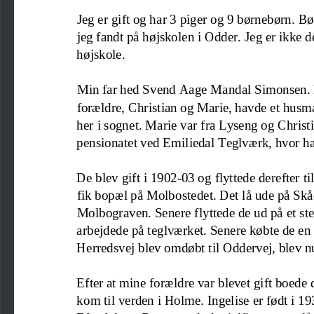
Jeg er gift og har 3 piger og 9 børnebørn. 
jeg fandt på højskolen i Odder. Jeg er ikke de
højskole.
Min far hed Svend Aage Mandal Simonsen. H
forældre, Christian og Marie, havde et hus
her i sognet. Marie var fra Lyseng og Christ
pensionatet ved Emiliedal Teglværk, hvor ha
De blev gift i 1902
-
03 og flyttede derefter t
fik bopæl på Molbostedet
. Det lå ude p
å Skå
Molbograven. Senere flyttede de ud på et st
arbejdede på teglværket. Senere købte de en
Herredsvej blev omd
øbt til Oddervej, blev 
Efter at mine forældre var blevet gift boede
kom til verden i Holme. Ingelis
e er født i 1