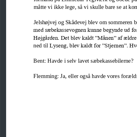
måtte vi ikke lege, så vi skulle bare se at k
Jelshøjvej og Skådevej blev om so
mmeren br
med sæbekassevognen kunne begynde ud for ”
Højgården. Det blev kaldt ”Månen” af ældre 
Lyseng, blev kaldt for ”Stjernen”. Hv
ned til 
Bent: Havde i selv lavet sæbekassebilerne?
Flemming: Ja, eller også havde vores foræld