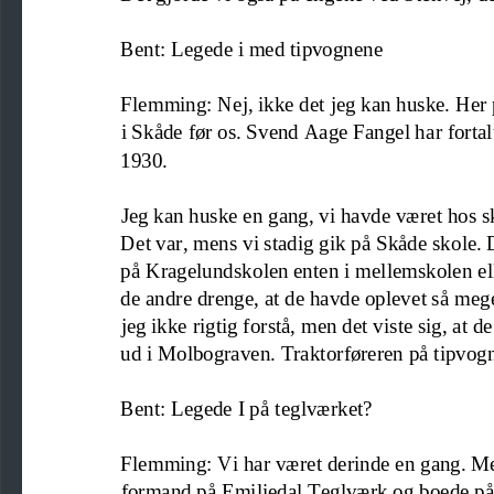
Bent: Lege
de i med tipvognene
Flemming: Nej, ikke det jeg kan huske. Her 
i Skåde før os. Svend Aage Fangel har fortalt
1930.
Jeg kan huske en gang, vi havde 
været 
hos
s
Det 
var, 
mens vi stadig gik på Skåde skole. D
på Kragelundskolen enten i mellemskolen elle
de andre drenge, at de havde oplevet så meg
jeg ikke rigtig forstå, men det viste sig, at
ud i Molbograven. Traktorføreren på tipvogn
Bent: Legede I på teglværket?
Flemming: Vi har været 
derinde en
gang
. M
formand på Emiliedal Teglværk og 
bo
e
de på