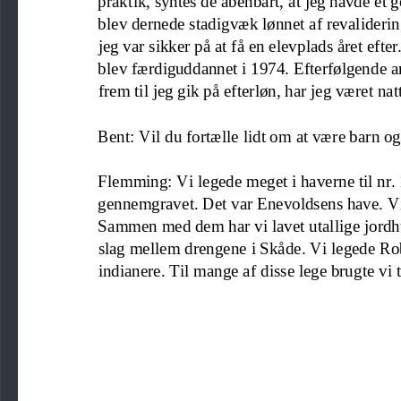
blev dernede stadigvæk lønnet af revaliderin
jeg var sikker på at få en e
l
e
vplads året efte
blev færdiguddannet i 1974. Efterfølgende 
a
frem til jeg gik på efterløn, har jeg været nat
Bent: Vil du fortælle lidt om
at være barn o
Flemming: Vi legede meget i haverne til nr. 1
gennemgravet. Det var Enevoldsens have. Vi
Sammen med dem har vi lavet utal
lige jordh
slag mellem drengene i Skåde. Vi legede Ro
indianere
. Til mange af disse lege brugte vi