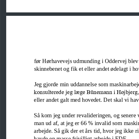
før Hørhavevejs udmunding i Oddervej blev 
skinnebenet og fik et eller andet ødelagt i ho
Jeg gjorde min uddannelse som maskinarbejde
konsulterede jeg læge Bünemann i Højbjerg, 
eller andet galt med hovedet. Det skal vi ha
Så kom jeg under revalideringen, og senere 
man ud af, at jeg er 66 % invalid som maskin
arbejde. Så gik der et års tid, hvor jeg ikke 
havde en masse frivilligt arbejde i FDF.