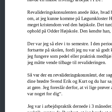
Revalideringskonsulenten anede ikke, hvad ha
om, at jeg kunne komme på Lø
gumkloster H
meget kristendom ved den højskole. Det tur
ophold på Odder Højskole. Den kendte han, 
Der var jeg så elev i to semestre. I den per
fortsætte på skolen, fordi jeg nu var så god
jeg fungere som pedel elle
r praktisk medhjæl
jeg måtte vende tilbage til revalideringen.
Så var der en revalideringskonsulent, der s
dine brødre Svend Erik og Kurt og du 
har sa
at gøre. Jeg foreslår derfor, at vi lige prøver
var noget for dig
”
.
Jeg var i arbejdspraktik dernede i 3 måneder
praktik, syntes de åbenbart, at jeg havde et 