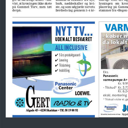
vist, at kroningen ikke skete 
bark,  nøddeskaller  og  kvi
-
lysningen   om   kron
på  Gammel  Torv,  men  tæt  
ste, og som udgjorde torvets 
placering  på  Gamme
derpå.
færdsels-lag  gennem  3-4  år
-
stammer fra »Bogen 
NYT TV...
VAR
- køber 
UDEN ALT BESVÆRET
da lokalt
ALL INCLUSIVE
5 års produktgaranti 
5 års produktgaranti 
✔
Levering
✔
Tilslutning
✔
Indstilling
✔
Eks.
Panasonic
varmepumpe A+
Kr. 9.9
- Tilskud*  Kr. 3.7
Kr. 6.2
ekskl. montering
* Tilskud v/olie el. ga
Nygade