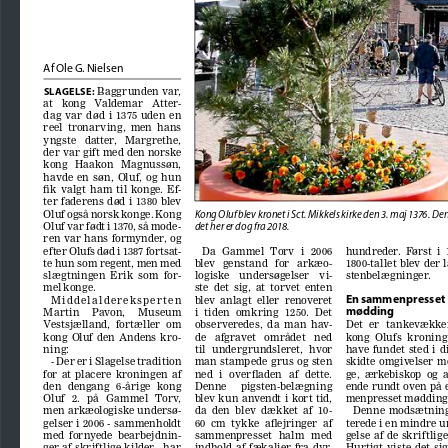
Af Ole G. Nielsen
 Baggrunden var, 
SLAGELSE:
at   kong   Valdemar   Atter
-
dag  var  død  i  1375  uden  en  
reel  tronarving,  men  hans  
yngste   datter,   Margrethe,   
der var gift med den norske 
kong   Haakon   Magnussøn,   
havde  en  søn,  Oluf,  og  hun  
fik  valgt  ham  til  konge.  Ef
-
ter  faderens  død  i  1380  blev  
Oluf også norsk konge. Kong 
Kong Oluf blev kronet i Sct. Mikkels kirke den 3. maj 1376. De
Oluf var født i 1370, så mode
-
det her er dog fra 2018.  
ren  var  hans  formynder,  og  
efter Olufs død i 1387 fortsat
-
Da   Gammel   Torv   i   2006   
hundreder.  Først  i  1
te hun som regent, men med 
blev   genstand   for   arkæo
-
1800-tallet  blev  der  l
slægtningen  Erik  som  for
-
logiske    undersøgelser    vi
-
stenbelægninger.
mel konge.
ste  det  sig,  at  torvet  enten  
En sammenpresset 
Middelaldereksperten 
blev  anlagt  eller  renoveret  
mødding
Martin     Pavon,     Museum     
i  tiden  omkring  1250.  Det  
Vestsjælland,  fortæller  om  
observeredes,  da  man  hav
-
Det   er   tankevækkend
kong  Oluf  den  Andens  kro
-
de   afgravet   området   ned   
kong  Olufs  kroning 
ning: 
til   undergrundsleret,   hvor   
have  fundet  sted  i  d
- Der er i Slagelse tradition 
man  stampede  grus  og  sten  
skidte  omgivelser  m
for  at  placere  kroningen  af  
ned   i   overfladen   af   dette.   
ge,  ærkebiskop  og  a
den   dengang   6-årige   kong   
Denne      pigsten-belægning      
ende rundt oven på 
Oluf   2.   på   Gammel   Torv,   
blev  kun  anvendt  i  kort  tid,  
menpresset mødding.
men arkæologiske undersø
-
da  den  blev  dækket  af  10-
Denne  modsætning
gelser i 2006 - sammenholdt 
60  cm  tykke  aflejringer  af  
terede i en mindre 
med  fornyede  bearbejdnin
-
sammenpresset   halm   med   
gelse  af  de  skriftlige 
ger af skriftlige kilder - har 
indhold  af  fækalier  fra  dyr,  
Hurtigt  viste  det  sig,